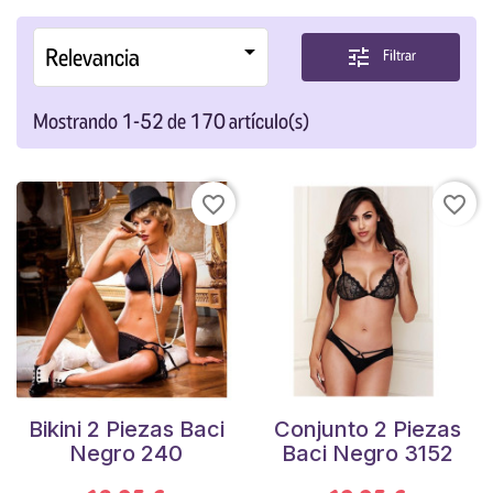

Relevancia
tune
Filtrar
Mostrando 1-52 de 170 artículo(s)
favorite_border
favorite_border
Bikini 2 Piezas Baci
Conjunto 2 Piezas
Negro 240
Baci Negro 3152