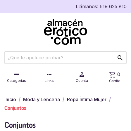
Llámanos:
619 625 810


more_horiz

shopping_cart
0
Categorías
Links
Cuenta
Carrito
Inicio
Moda y Lencería
Ropa Íntima Mujer
Conjuntos
Conjuntos