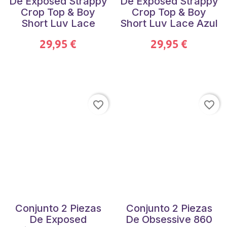
De Exposed Strappy
De Exposed Strappy
Crop Top & Boy
Crop Top & Boy
Short Luv Lace
Short Luv Lace Azul
29,95 €
29,95 €
favorite_border
favorite_border
Conjunto 2 Piezas
Conjunto 2 Piezas
De Exposed
De Obsessive 860