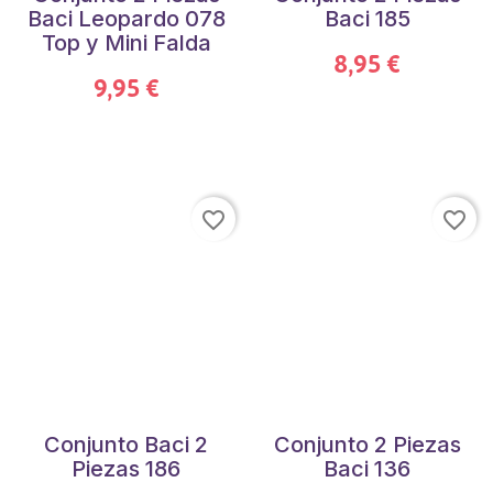
Baci Leopardo 078
Baci 185
Top y Mini Falda
8,95 €
9,95 €
favorite_border
favorite_border
Conjunto Baci 2
Conjunto 2 Piezas
Piezas 186
Baci 136