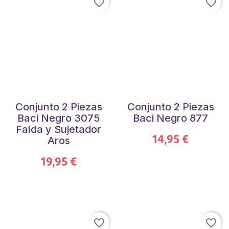
favorite_border
favorite_border
Conjunto 2 Piezas
Conjunto 2 Piezas
Baci Negro 3075
Baci Negro 877
Falda y Sujetador
14,95 €
Aros
19,95 €
favorite_border
favorite_border