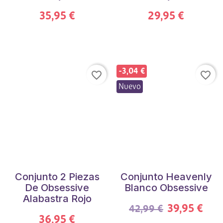
35,95 €
29,95 €
-3,04 €
favorite_border
favorite_border
Nuevo
Conjunto 2 Piezas
Conjunto Heavenly
De Obsessive
Blanco Obsessive
Alabastra Rojo
39,95 €
42,99 €
36,95 €