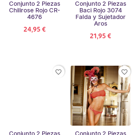
Conjunto 2 Piezas
Conjunto 2 Piezas
Chilirose Rojo CR-
Baci Rojo 3074
4676
Falda y Sujetador
Aros
24,95 €
21,95 €
favorite_border
favorite_border
Conjunto 2 Piezas
Conjunto 2 Piezas