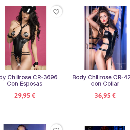
favorite_border
dy Chilirose CR-3696
Body Chilirose CR-4
Con Esposas
con Collar
29,95 €
36,95 €