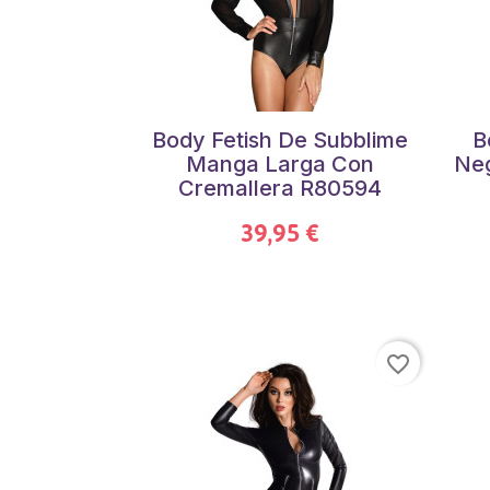
Body Fetish De Subblime
B
Manga Larga Con
Ne
Cremallera R80594
39,95 €
favorite_border