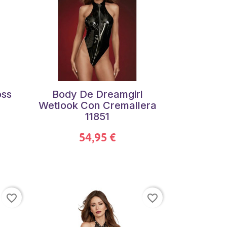
oss
Body De Dreamgirl
Wetlook Con Cremallera
11851
54,95 €
favorite_border
favorite_border