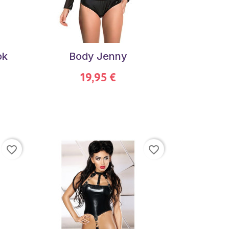
ok
Body Jenny
19,95 €
favorite_border
favorite_border