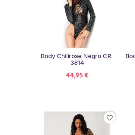
Body Chilirose Negro CR-
Bod
3814
44,95 €
favorite_border