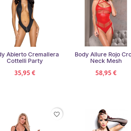
y Abierto Cremallera
Body Allure Rojo Cr
Cottelli Party
Neck Mesh
35,95 €
58,95 €
favorite_border