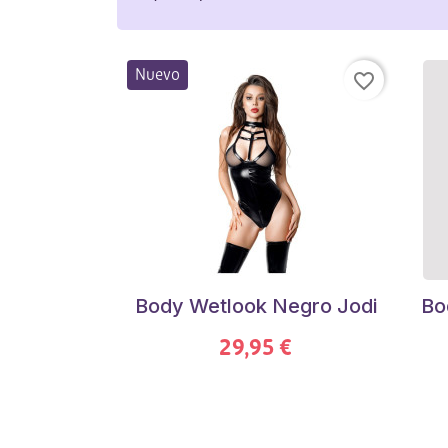
Nuevo
favorite_border
Body Wetlook Negro Jodi
Bo
29,95 €