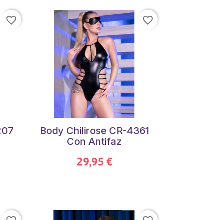
favorite_border
favorite_border
207
Body Chilirose CR-4361
Con Antifaz
29,95 €