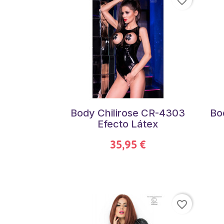
favorite_border
Body Chilirose CR-4303
Bo
Efecto Látex
35,95 €
favorite_border