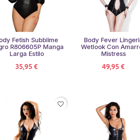
ody Fetish Subblime
Body Fever Lingeri
gro R806605P Manga
Wetlook Con Amarr
Larga Estilo
Mistress
35,95 €
49,95 €
favorite_border