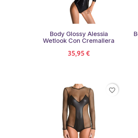
Body Glossy Alessia
B
Wetlook Con Cremallera
35,95 €
favorite_border