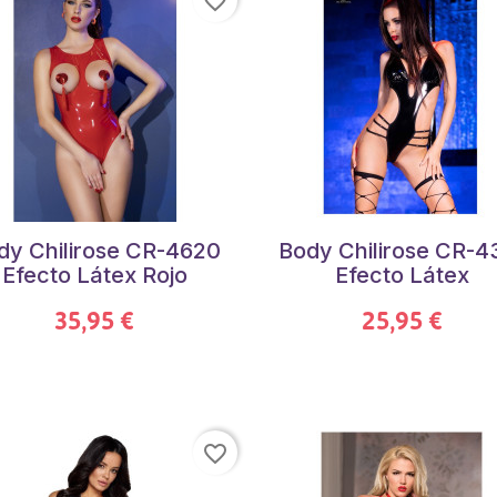
favorite_border
dy Chilirose CR-4620
Body Chilirose CR-4
Efecto Látex Rojo
Efecto Látex
35,95 €
25,95 €
favorite_border