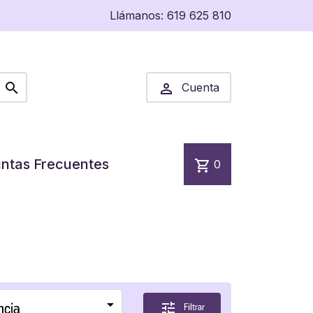
Llámanos:
619 625 810


Cuenta
ntas Frecuentes
shopping_cart
0

ncia
tune
Filtrar