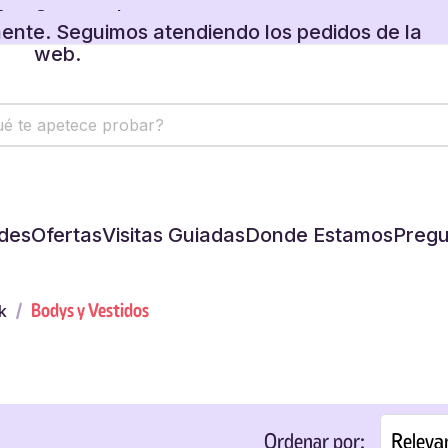
web.
 regalos disponibles en tu carrito.
des
Ofertas
Visitas Guiadas
Donde Estamos
Pregu
Bodys y Vestidos
k
Releva
Ordenar por: