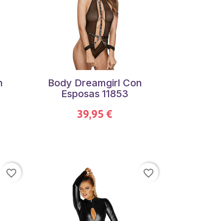
n
Body Dreamgirl Con
Esposas 11853
39,95 €
favorite_border
favorite_border