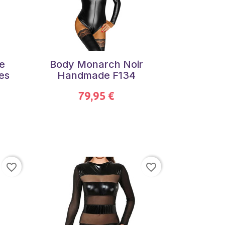
e
Body Monarch Noir
es
Handmade F134
79,95 €
favorite_border
favorite_border