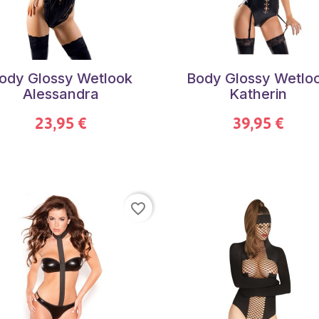
ody Glossy Wetlook
Body Glossy Wetlo
Alessandra
Katherin
23,95 €
39,95 €
favorite_border