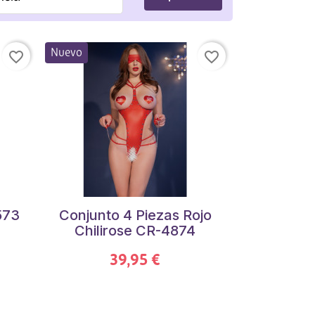
Nuevo
favorite_border
favorite_border
573
Conjunto 4 Piezas Rojo
Chilirose CR-4874
39,95 €