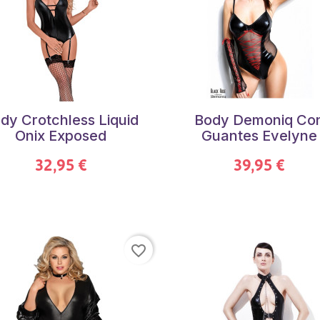
dy Crotchless Liquid
Body Demoniq Co
Onix Exposed
Guantes Evelyne
32,95 €
39,95 €
favorite_border