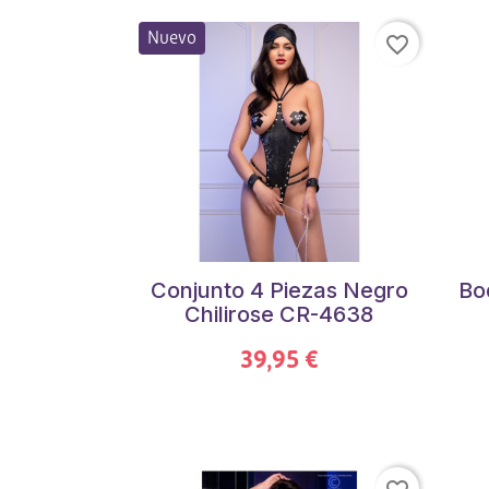
Nuevo
favorite_border
Conjunto 4 Piezas Negro
Bo
Chilirose CR-4638
39,95 €