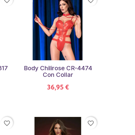
favorite_border
favorite_border
317
Body Chilirose CR-4474
Con Collar
36,95 €
favorite_border
favorite_border