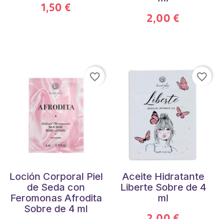
1,50 €
2,00 €
favorite_border
favorite_border
Loción Corporal Piel
Aceite Hidratante
de Seda con
Liberte Sobre de 4
Feromonas Afrodita
ml
Sobre de 4 ml
2,00 €