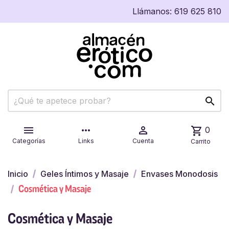
Llámanos:
619 625 810


more_horiz

shopping_cart
0
Categorías
Links
Cuenta
Carrito
Inicio
Geles Íntimos y Masaje
Envases Monodosis
Cosmética y Masaje
Cosmética y Masaje