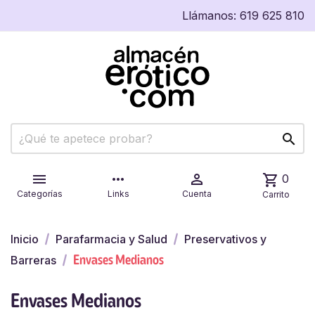
Llámanos:
619 625 810


more_horiz

shopping_cart
0
Categorías
Links
Cuenta
Carrito
Inicio
Parafarmacia y Salud
Preservativos y
Envases Medianos
Barreras
Envases Medianos