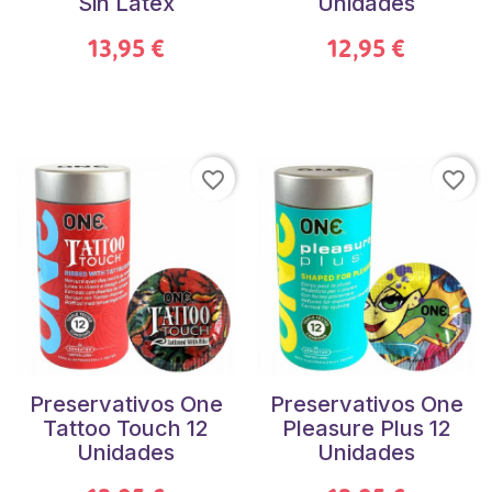
Sin Látex
Unidades
13,95 €
12,95 €
favorite_border
favorite_border
Preservativos One
Preservativos One
Tattoo Touch 12
Pleasure Plus 12
Unidades
Unidades