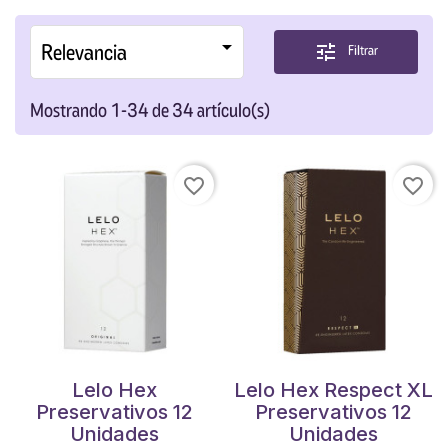

Relevancia
tune
Filtrar
Mostrando 1-34 de 34 artículo(s)
favorite_border
favorite_border
Lelo Hex
Lelo Hex Respect XL
Preservativos 12
Preservativos 12
Unidades
Unidades