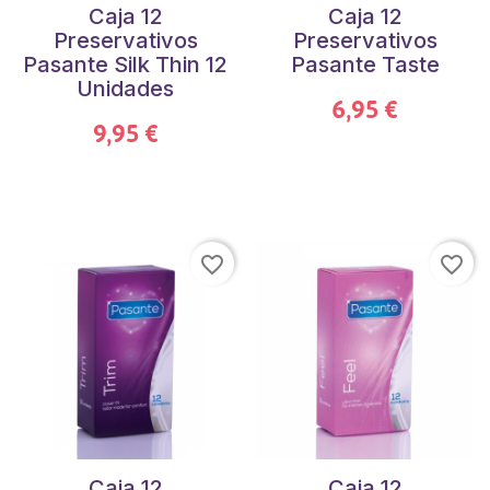
Caja 12
Caja 12
Preservativos
Preservativos
Pasante Silk Thin 12
Pasante Taste
Unidades
6,95 €
9,95 €
favorite_border
favorite_border
Caja 12
Caja 12