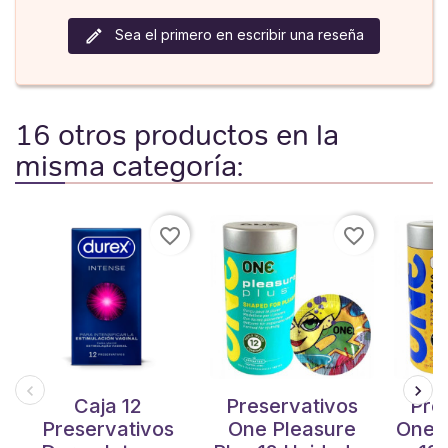
Sea el primero en escribir una reseña
16 otros productos en la
misma categoría:
favorite_border
favorite_border
Caja 12
Preservativos
Pre
Preservativos
One Pleasure
One 