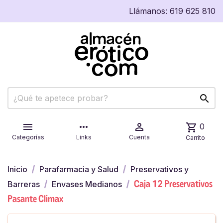
Llámanos:
619 625 810


more_horiz

shopping_cart
0
Categorías
Links
Cuenta
Carrito
Inicio
Parafarmacia y Salud
Preservativos y
Caja 12 Preservativos
Barreras
Envases Medianos
Pasante Climax