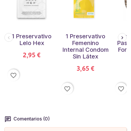
1 Preservativo
1 Preservativo
Pre
Lelo Hex
Femenino
Pasa
Internal Condom
Form
2,95 €
Sin Látex
3,65 €
favorite_border
favorite_border
favorite_border
Comentarios (0)