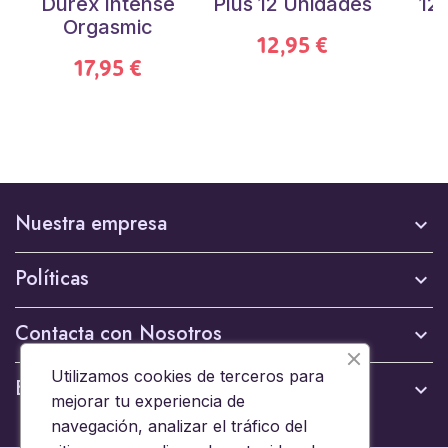
Durex Intense
Plus 12 Unidades
12
Orgasmic
12,95 €
17,95 €
Nuestra empresa

Políticas

Contacta con Nosotros

Utilizamos cookies de terceros para
Boletín

mejorar tu experiencia de
navegación, analizar el tráfico del