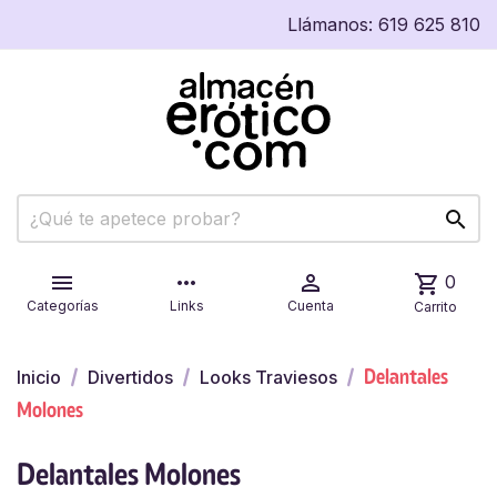
Llámanos:
619 625 810


more_horiz

shopping_cart
0
Categorías
Links
Cuenta
Carrito
Delantales
Inicio
Divertidos
Looks Traviesos
Molones
Delantales Molones