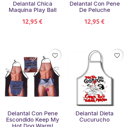
Delantal Chica
Delantal Con Pene
Maquina Play Ball
De Peluche
12,95 €
12,95 €
favorite_border
favorite_border
Delantal Con Pene
Delantal Dieta
Escondido Keep My
Cucurucho
Hot Dog Warm!