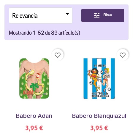

Relevancia
tune
Filtrar
Mostrando 1-52 de 89 artículo(s)
favorite_border
favorite_border
Babero Adan
Babero Blanquiazul
3,95 €
3,95 €