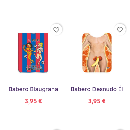
favorite_border
favorite_border
Babero Blaugrana
Babero Desnudo Él
3,95 €
3,95 €