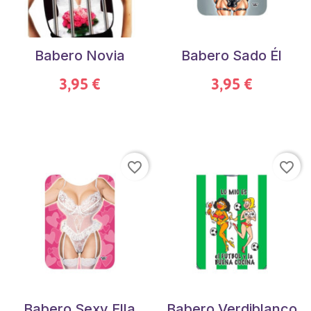
Babero Novia
Babero Sado Él
3,95 €
3,95 €
favorite_border
favorite_border
Babero Sexy Ella
Babero Verdiblanco