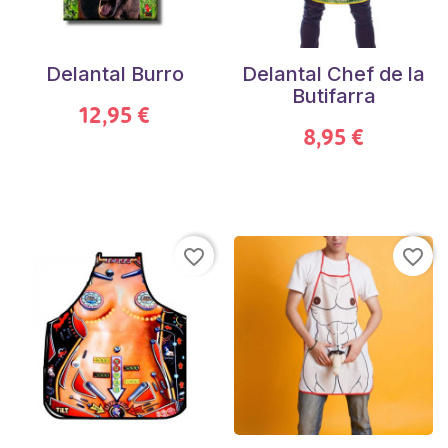
Delantal Burro
Delantal Chef de la
Butifarra
12,95 €
8,95 €
favorite_border
favorite_border