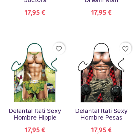
Doctora
Dream Man
17,95 €
17,95 €
favorite_border
favorite_border
Delantal Itati Sexy
Delantal Itati Sexy
Hombre Hippie
Hombre Pesas
17,95 €
17,95 €