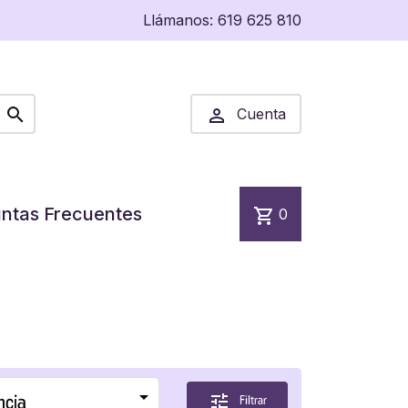
Llámanos:
619 625 810


Cuenta
ntas Frecuentes
shopping_cart
0

ncia
tune
Filtrar