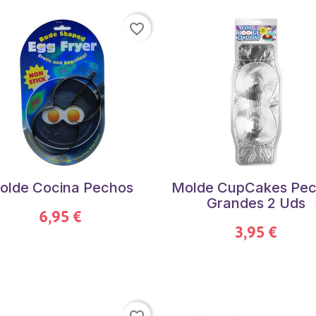
favorite_border
olde Cocina Pechos
Molde CupCakes Pe
Grandes 2 Uds
6,95 €
3,95 €