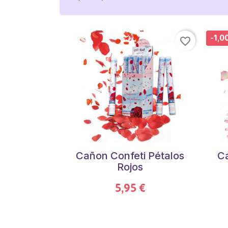
-1,0
favorite_border
Cañon Confeti Pétalos
Ca
Rojos
5,95 €