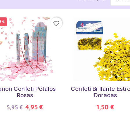
0 €
favorite_border
ñon Confeti Pétalos
Confeti Brillante Estre
Rosas
Doradas
4,95 €
1,50 €
5,95 €