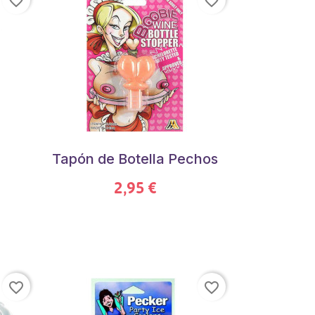
favorite_border
favorite_border
Tapón de Botella Pechos
2,95 €
favorite_border
favorite_border