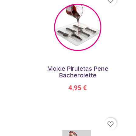
favorite_border
Molde Piruletas Pene
Bacherolette
4,95 €
favorite_border