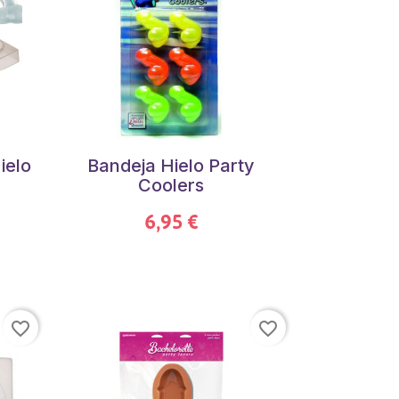
ielo
Bandeja Hielo Party
Coolers
6,95 €
favorite_border
favorite_border