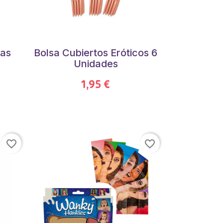
tas
Bolsa Cubiertos Eróticos 6
Unidades
1,95 €
favorite_border
favorite_border