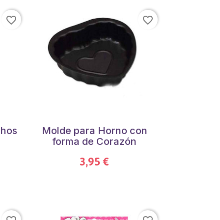
favorite_border
favorite_border
chos
Molde para Horno con
forma de Corazón
3,95 €