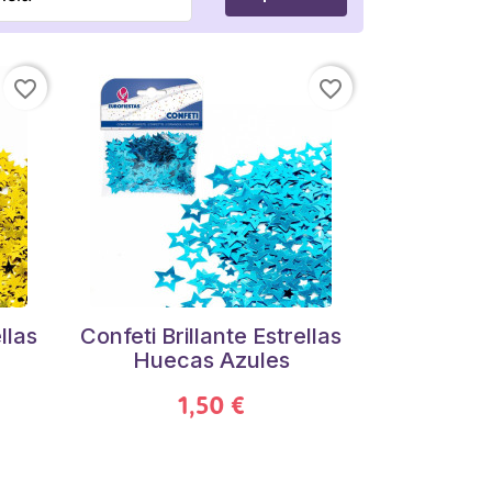
favorite_border
favorite_border
llas
Confeti Brillante Estrellas
Huecas Azules
1,50 €