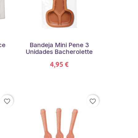
ce
Bandeja Mini Pene 3
Unidades Bacherolette
4,95 €
favorite_border
favorite_border