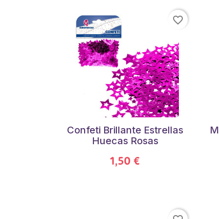
favorite_border
Confeti Brillante Estrellas
M
Huecas Rosas
1,50 €