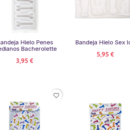
andeja Hielo Penes
Bandeja Hielo Sex I
dianos Bacherolette
5,95 €
3,95 €
favorite_border