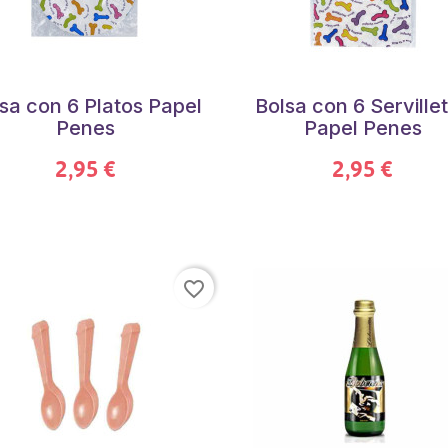
sa con 6 Platos Papel
Bolsa con 6 Serville
Penes
Papel Penes
2,95 €
2,95 €
favorite_border