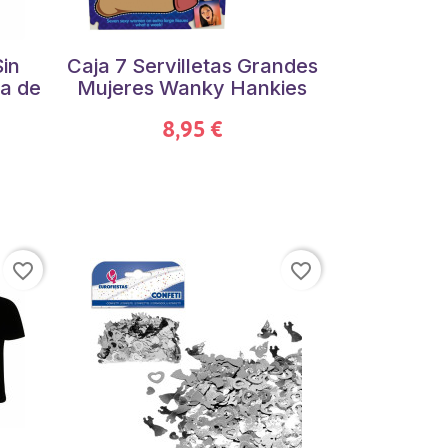
Sin
Caja 7 Servilletas Grandes
ja de
Mujeres Wanky Hankies
8,95 €
favorite_border
favorite_border