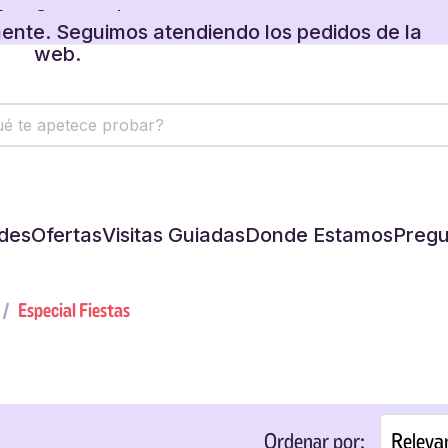
web.
 regalos disponibles en tu carrito.
des
Ofertas
Visitas Guiadas
Donde Estamos
Pregu
Especial Fiestas
Releva
Ordenar por: