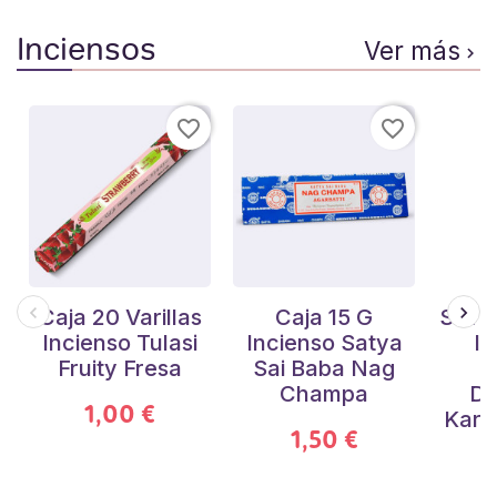
Inciensos
Ver más

favorite_border
favorite_border
Caja 20 Varillas
Caja 15 G
Set 
Incienso Tulasi
Incienso Satya
In
Fruity Fresa
Sai Baba Nag
Champa
De
1,00 €
Karm
1,50 €