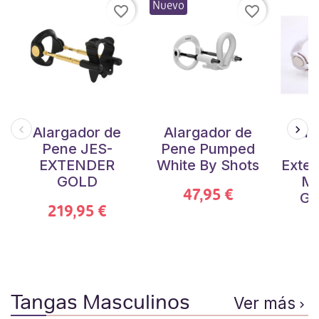
Nuevo
favorite_border
favorite_border
Alargador de
Alargador de
Ala
Pene JES-
Pene Pumped
P
EXTENDER
White By Shots
Exte
GOLD
Me
47,95 €
Ge
219,95 €
Tangas Masculinos
Ver más
