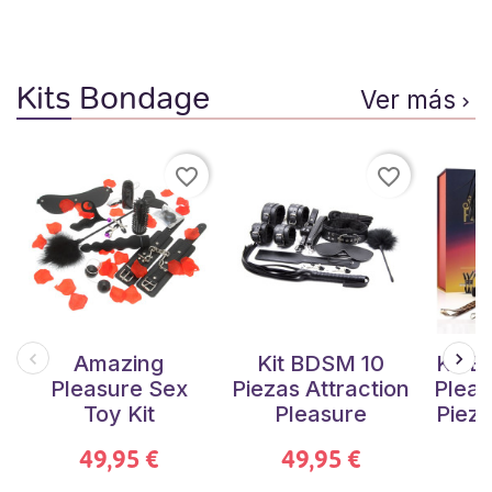
Kits Bondage
Ver más

favorite_border
favorite_border
Amazing
Kit BDSM 10
Kit 
Pleasure Sex
Piezas Attraction
Pleas
Toy Kit
Pleasure
Piez
49,95 €
49,95 €