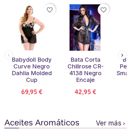
favorite_border
favorite_border
Babydoll Body
Bata Corta
Ba
Curve Negro
Chilirose CR-
Pen
Dahlia Molded
4138 Negro
Smac
Cup
Encaje
69,95 €
42,95 €
Aceites Aromáticos
Ver más
