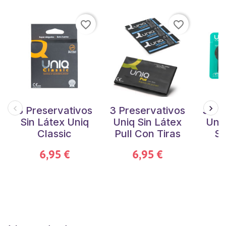
favorite_border
favorite_border
3 Preservativos
3 Preservativos
3 Pr
Sin Látex Uniq
Uniq Sin Látex
Uniq
Classic
Pull Con Tiras
Sm
E
6,95 €
6,95 €