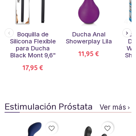
Boquilla de
Ducha Anal
Boq
Silicona Flexible
Showerplay Lila
Du
para Ducha
Wa
11,95 €
Black Mont 9,6"
Sho
17,95 €
Estimulación Próstata
Ver más

favorite_border
favorite_border