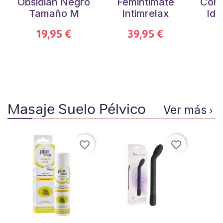
Obsidian Negro
Femintimate
Cont
Tamaño M
Intimrelax
Id
19,95 €
39,95 €
Masaje Suelo Pélvico
Ver más

favorite_border
favorite_border