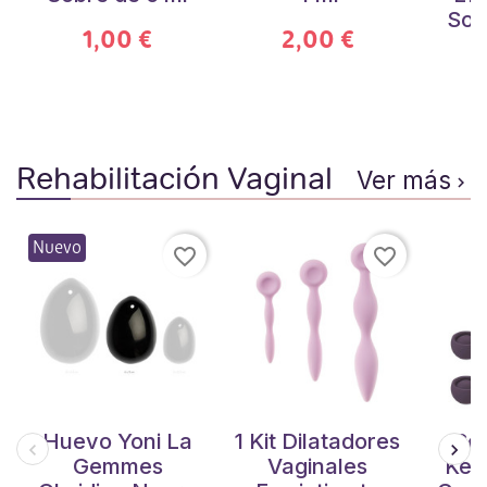
Sob
1,00 €
2,00 €
Rehabilitación Vaginal
Ver más

Nuevo
favorite_border
favorite_border
Huevo Yoni La
1 Kit Dilatadores
Set
Gemmes
Vaginales
Kege