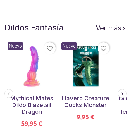
Dildos Fantasía
Ver más

Nuevo
Nuevo
favorite_border
favorite_border
Mythical Mates
Llavero Creature
Dild
Dildo Blazetail
Cocks Monster
F
Dragon
Tent
9,95 €
59,95 €