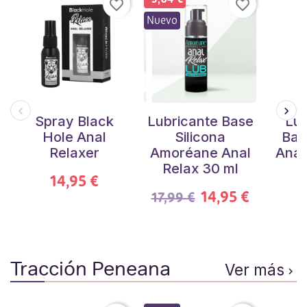
favorite_border
favorite_border
Nuevo
Spray Black
Lubricante Base
Lub
Hole Anal
Silicona
Bas
Relaxer
Amoréane Anal
Anal
Relax 30 ml
14,95 €
14,95 €
17,99 €
Tracción Peneana
Ver más
