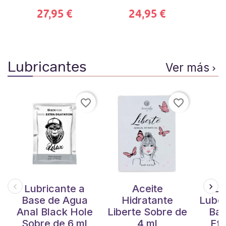
27,95 €
24,95 €
Lubricantes
Ver más

favorite_border
favorite_border
Lubricante a
Aceite
Lu
Base de Agua
Hidratante
Lubet
Anal Black Hole
Liberte Sobre de
Bas
Sobre de 6 ml
4 ml
Efe