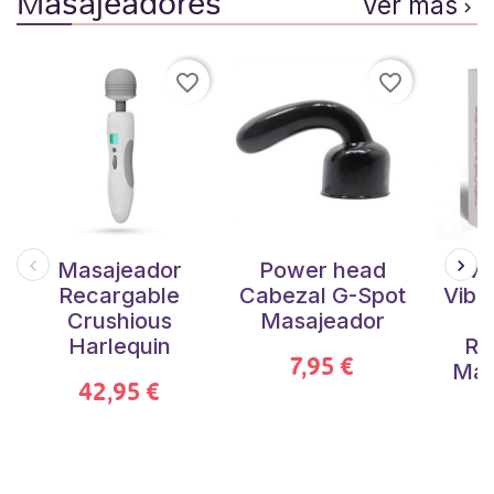
Masajeadores
Ver más

favorite_border
favorite_border
Masajeador
Power head
Ma
Recargable
Cabezal G-Spot
Vibr
Crushious
Masajeador
Harlequin
Re
7,95 €
Mas
42,95 €