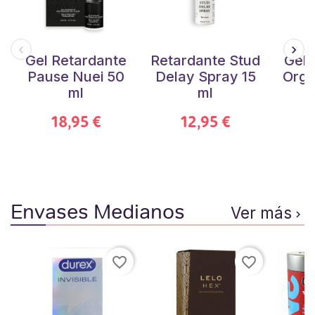
Gel Retardante
Retardante Stud
Gel 
Pause Nuei 50
Delay Spray 15
Orgi
ml
ml
18,95 €
12,95 €
Envases Medianos
Ver más

favorite_border
favorite_border