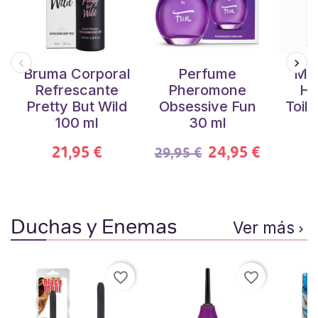
Bruma Corporal
Perfume
Mag
Refrescante
Pheromone
He
Pretty But Wild
Obsessive Fun
Toil
100 ml
30 ml
21,95 €
24,95 €
29,95 €
Duchas y Enemas
Ver más

favorite_border
favorite_border