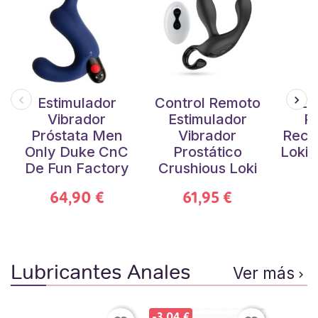
Estimulador
Control Remoto
Es
Vibrador
Estimulador
Pr
Próstata Men
Vibrador
Reca
Only Duke CnC
Prostático
Loki 
De Fun Factory
Crushious Loki
1
64,90 €
61,95 €
Lubricantes Anales
Ver más

-3,04 €