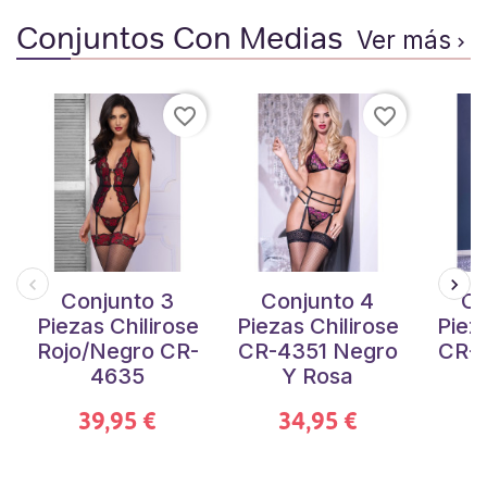
Conjuntos Con Medias
Ver más

favorite_border
favorite_border
Conjunto 3
Conjunto 4
Co
Piezas Chilirose
Piezas Chilirose
Piez
Rojo/Negro CR-
CR-4351 Negro
CR-4
4635
Y Rosa
39,95 €
34,95 €