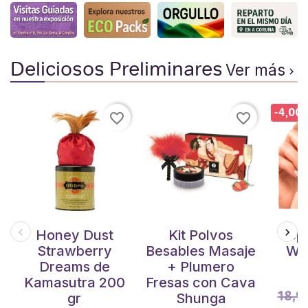
Deliciosos Preliminares
Ver más

-4,00 
favorite_border
favorite_border
Honey Dust
Kit Polvos
Sp
Strawberry
Besables Masaje
Wo
Dreams de
+ Plumero
Kamasutra 200
Fresas con Cava
18,9
gr
Shunga