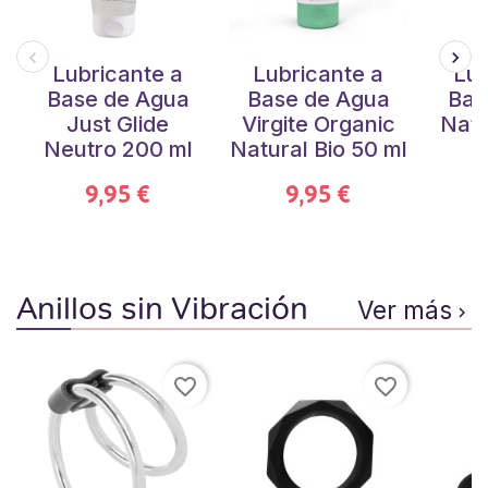
Lubricante a
Lubricante a
Lub
Base de Agua
Base de Agua
Bas
Just Glide
Virgite Organic
Natu
Neutro 200 ml
Natural Bio 50 ml
9,95 €
9,95 €
Anillos sin Vibración
Ver más

favorite_border
favorite_border