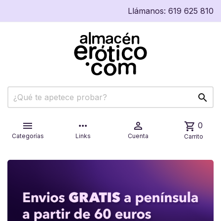
Llámanos:
619 625 810


more_horiz

shopping_cart
0
Categorías
Links
Cuenta
Carrito