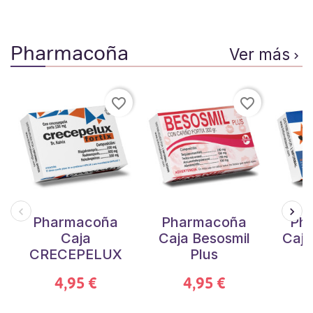
Pharmacoña
Ver más

favorite_border
favorite_border
Pharmacoña
Pharmacoña
Ph
Caja
Caja Besosmil
Caja
CRECEPELUX
Plus
4,95 €
4,95 €