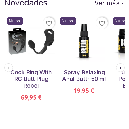
Novedades
Ver más

Nuevo
Nuevo
Nuevo
favorite_border
favorite_border
Cock Ring With
Spray Relaxing
Lub
RC Butt Plug
Anal Buttr 50 ml
Pol
Rebel
Bu
19,95 €
69,95 €