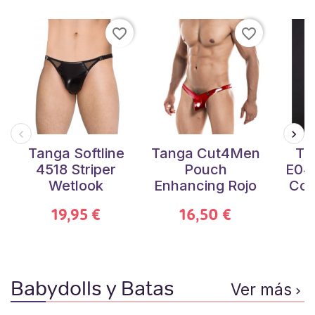
favorite_border
favorite_border
Tanga Softline
Tanga Cut4Men
Ta
4518 Striper
Pouch
E04
Wetlook
Enhancing Rojo
Con
19,95 €
16,50 €
Babydolls y Batas
Ver más
