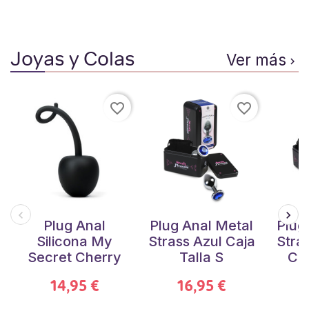
Joyas y Colas
Ver más

favorite_border
favorite_border
Plug Anal
Plug Anal Metal
Plug
Silicona My
Strass Azul Caja
Stra
Secret Cherry
Talla S
Caj
14,95 €
16,95 €