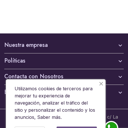
Nuestra empresa

Políticas

Contacta con Nosotros

Utilizamos cookies de terceros para
Boletín

mejorar tu experiencia de
navegación, analizar el tráfico del
sitio y personalizar el contenido y los
© 2024 - Brinquedos 15008 SL B44653608 c/ La
anuncios,
Saber más
.
Ermita 6, 15008 A Coruña - Todos los derechos