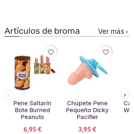
Artículos de broma
Ver más

favorite_border
favorite_border
Pene Saltarín
Chupete Pene
Cal
Bote Burned
Pequeño Dicky
Wil
Peanuts
Pacifier
6,95 €
3,95 €