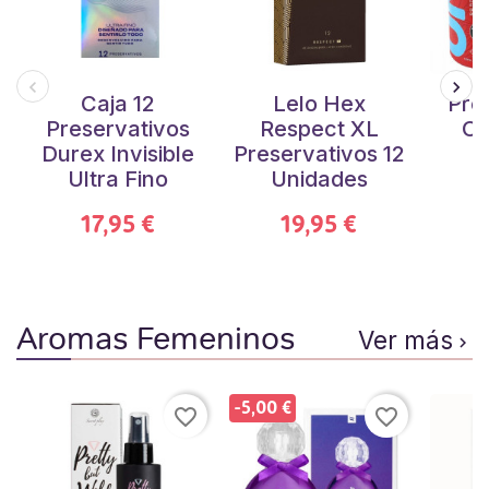
Caja 12
Lelo Hex
Pre
Preservativos
Respect XL
On
Durex Invisible
Preservativos 12
T
Ultra Fino
Unidades
U
17,95 €
19,95 €
Aromas Femeninos
Ver más

-5,00 €
favorite_border
favorite_border