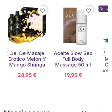
Nuevo
favorite_border
favorite_border
Gel De Masaje
Aceite Slow Sex
Ace
Erótico Melón Y
Full Body
Ma
Mango Shunga
Massage 50 ml
Or
Ver
28,95 €
19,95 €