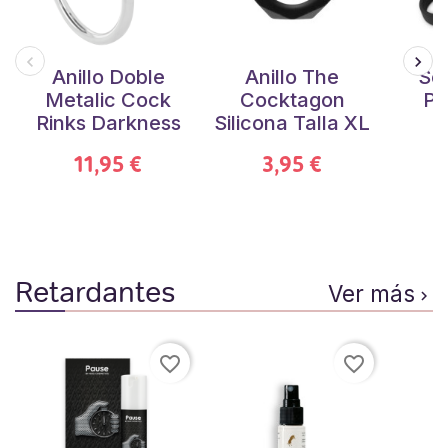
Anillo Doble
Anillo The
Set
Metalic Cock
Cocktagon
Po
Rinks Darkness
Silicona Talla XL
11,95 €
3,95 €
Retardantes
Ver más

favorite_border
favorite_border