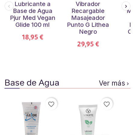
Lubricante a
Vibrador
V
Base de Agua
Recargable
Ma
Pjur Med Vegan
Masajeador
Glide 100 ml
Punto G Lithea
Es
Negro
Ca
18,95 €
29,95 €
Base de Agua
Ver más

favorite_border
favorite_border