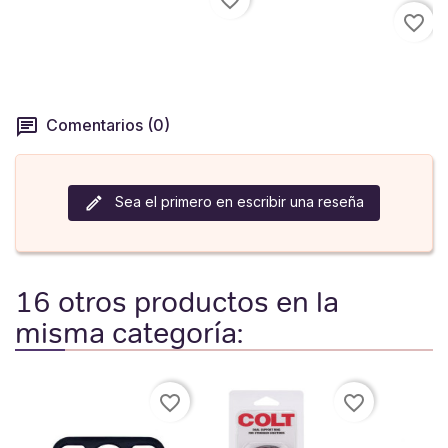
favorite_border
favorite_border
Comentarios (0)
Sea el primero en escribir una reseña
16 otros productos en la
misma categoría:
favorite_border
favorite_border