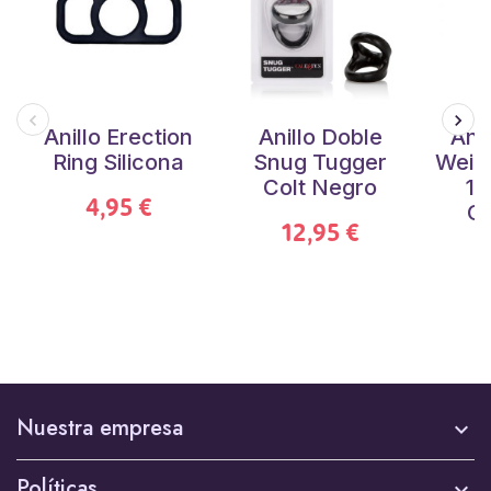
Anillo Erection
Anillo Doble
Anil
Ring Silicona
Snug Tugger
Weigh
Colt Negro
11
4,95 €
Ca
12,95 €
Nuestra empresa

Políticas
