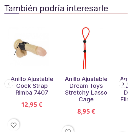
También podría interesarle
Anillo Ajustable
Anillo Ajustable
Anil
Cock Strap
Dream Toys
De
Rimba 7407
Stretchy Lasso
Dr
Cage
Flir
12,95 €
8,95 €
favorite_border