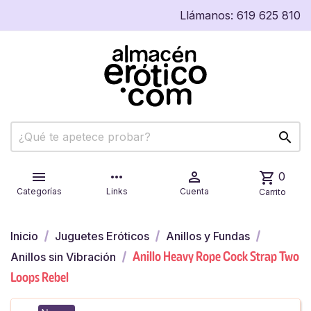
Llámanos:
619 625 810


more_horiz

shopping_cart
0
Categorías
Links
Cuenta
Carrito
Inicio
Juguetes Eróticos
Anillos y Fundas
Anillo Heavy Rope Cock Strap Two
Anillos sin Vibración
Loops Rebel