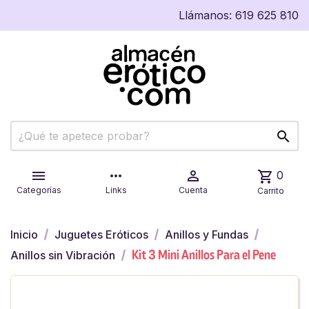
Llámanos:
619 625 810


more_horiz

shopping_cart
0
Categorías
Links
Cuenta
Carrito
Inicio
Juguetes Eróticos
Anillos y Fundas
Kit 3 Mini Anillos Para el Pene
Anillos sin Vibración