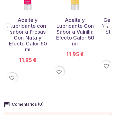
Aceite y
Aceite y
Gel 
Lubricante con
Lubricante Con
Vibra
sabor a Fresas
Sabor a Vainilla
Str
Con Nata y
Efecto Calor 50
Pl
Efecto Calor 50
ml
ml
11,95 €
11,95 €
favorite_border
favorite_border
favorite_border
Comentarios (0)