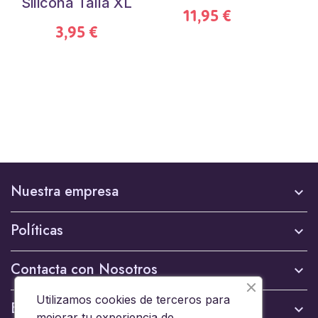
Silicona Talla XL
T
11,95 €
3,95 €
Nuestra empresa

Políticas

Contacta con Nosotros

Utilizamos cookies de terceros para
Boletín

mejorar tu experiencia de