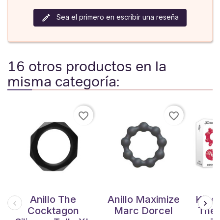
Sea el primero en escribir una reseña
16 otros productos en la
misma categoría:
favorite_border
favorite_border
Anillo The
Anillo Maximize
Kit 4
Cocktagon
Marc Dorcel
The 