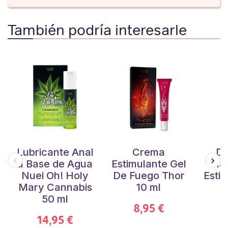
También podría interesarle
Lubricante Anal
Crema
Du
a Base de Agua
Estimulante Gel
Mas
Nuei Oh! Holy
De Fuego Thor
Esti
Mary Cannabis
10 ml
50 ml
8,95 €
14,95 €