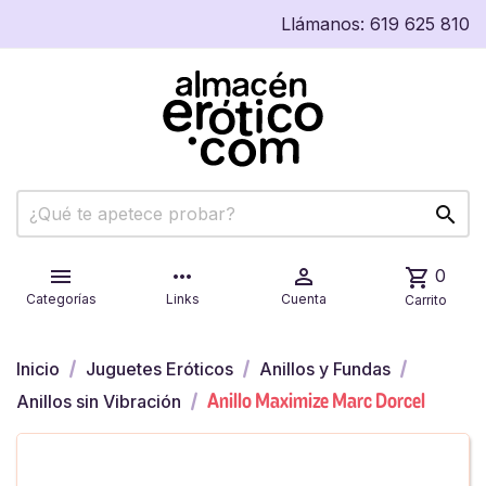
Llámanos:
619 625 810


more_horiz

shopping_cart
0
Categorías
Links
Cuenta
Carrito
Inicio
Juguetes Eróticos
Anillos y Fundas
Anillo Maximize Marc Dorcel
Anillos sin Vibración