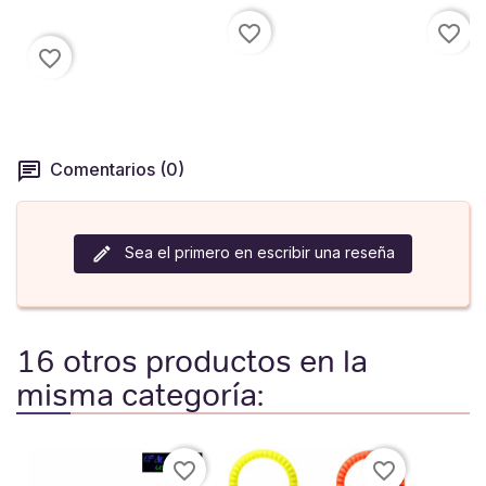
favorite_border
favorite_border
favorite_border
Comentarios (0)
Sea el primero en escribir una reseña
16 otros productos en la
misma categoría:
favorite_border
favorite_border