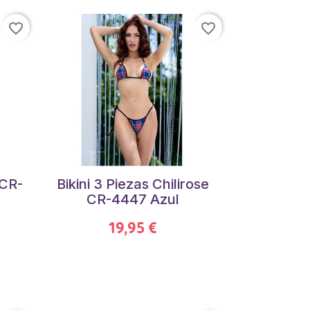
favorite_border
favorite_border
 CR-
Bikini 3 Piezas Chilirose
CR-4447 Azul
19,95 €