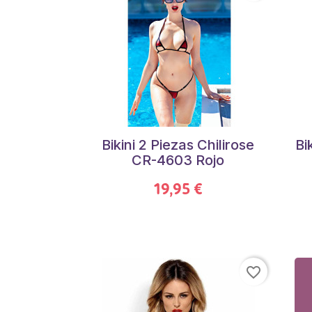
Bikini 2 Piezas Chilirose
Bi
CR-4603 Rojo
19,95 €
favorite_border