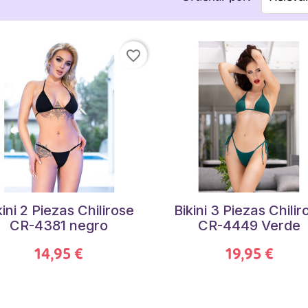
favorite_border
kini 2 Piezas Chilirose
Bikini 3 Piezas Chilir
CR-4381 negro
CR-4449 Verde
14,95 €
19,95 €