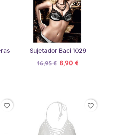
eras
Sujetador Baci 1029
8,90 €
16,95 €
favorite_border
favorite_border