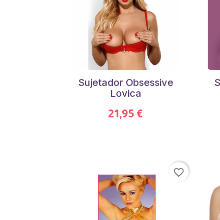
Sujetador Obsessive
S
Lovica
21,95 €
favorite_border