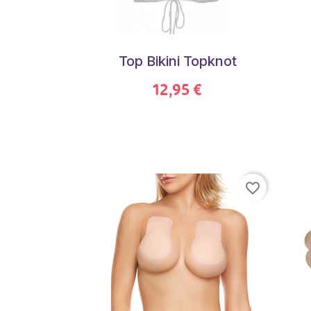
Top Bikini Topknot
12,95 €
favorite_border