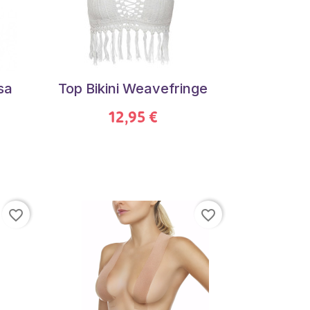
sa
Top Bikini Weavefringe
12,95 €
favorite_border
favorite_border