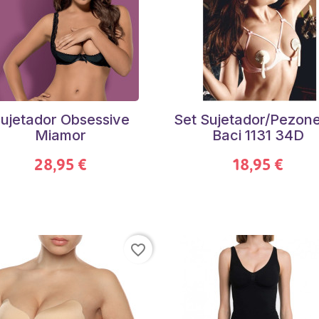
ujetador Obsessive
Set Sujetador/Pezon
Miamor
Baci 1131 34D
28,95 €
18,95 €
favorite_border