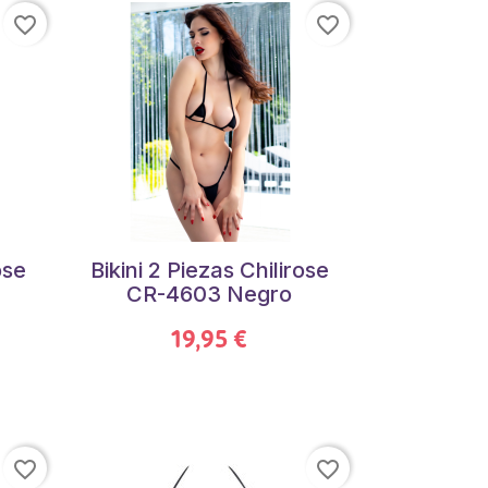
favorite_border
favorite_border
ose
Bikini 2 Piezas Chilirose
CR-4603 Negro
19,95 €
favorite_border
favorite_border