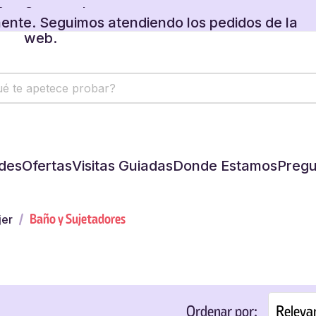
 regalos disponibles en tu carrito.
ente. Seguimos atendiendo los pedidos de la
web.
 regalos disponibles en tu carrito.
des
Ofertas
Visitas Guiadas
Donde Estamos
Pregu
Baño y Sujetadores
jer
Releva
Ordenar por: