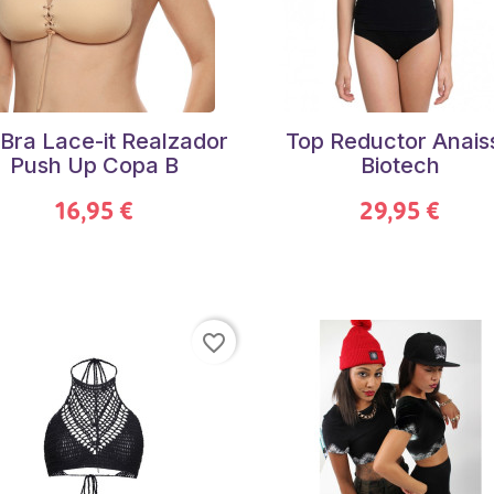
Bra Lace-it Realzador
Top Reductor Anais
Push Up Copa B
Biotech
16,95 €
29,95 €
favorite_border