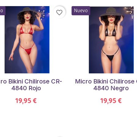
vo
Nuevo
favorite_border
ro Bikini Chilirose CR-
Micro Bikini Chilirose
4840 Rojo
4840 Negro
19,95 €
19,95 €