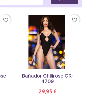
favorite_border
favorite_border
ose
Bañador Chilirose CR-
4709
29,95 €