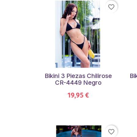
favorite_border
Bikini 3 Piezas Chilirose
Bi
CR-4449 Negro
19,95 €
favorite_border