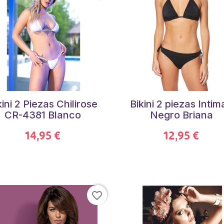
kini 2 Piezas Chilirose
Bikini 2 piezas Intim
CR-4381 Blanco
Negro Briana
14,95 €
12,95 €
favorite_border