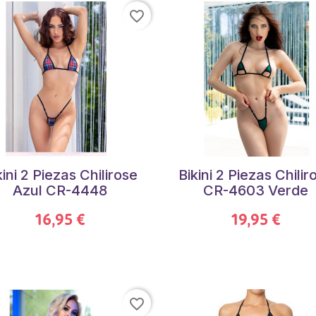
favorite_border
kini 2 Piezas Chilirose
Bikini 2 Piezas Chilir
Azul CR-4448
CR-4603 Verde
16,95 €
19,95 €
favorite_border