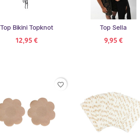
Top Bikini Topknot
Top Sella
12,95 €
9,95 €
favorite_border