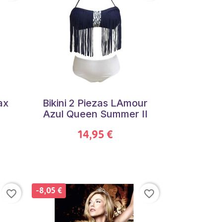
ax
Bikini 2 Piezas LAmour
Azul Queen Summer II
14,95 €
-8,05 €
favorite_border
favorite_border