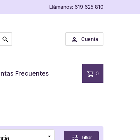
Llámanos:
619 625 810


Cuenta
ntas Frecuentes
shopping_cart
0

ncia
tune
Filtrar