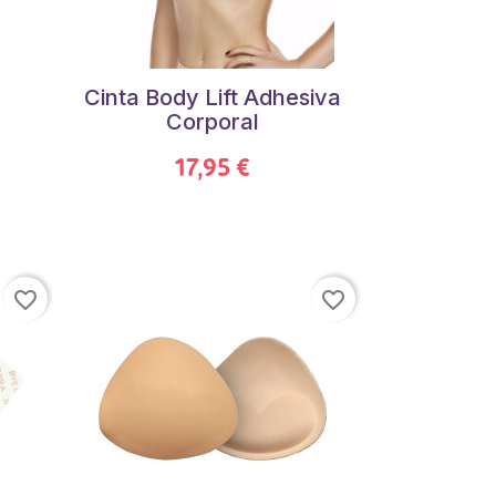
Cinta Body Lift Adhesiva
Corporal
17,95 €
favorite_border
favorite_border