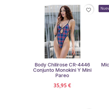
Nue
favorite_border
Body Chilirose CR-4446
Mic
Conjunto Monokini Y Mini
Pareo
35,95 €