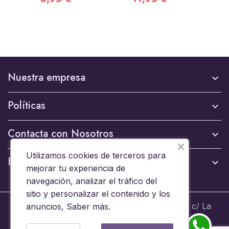
Nuestra empresa

Políticas

Contacta con Nosotros

Utilizamos cookies de terceros para
Boletín

mejorar tu experiencia de
navegación, analizar el tráfico del
sitio y personalizar el contenido y los
© 2024 - Brinquedos 15008 SL B44653608 c/ La
anuncios,
Saber más
.
Ermita 6, 15008 A Coruña - Todos los derechos