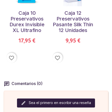
Caja 10
Caja 12
Preservativos
Preservativos
Durex Invisible
Pasante Silk Thin
XL Ultrafino
12 Unidades
17,95 €
9,95 €
favorite_border
favorite_border
Comentarios (0)
Sea el primero en escribir una reseña