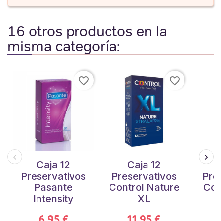
16 otros productos en la
misma categoría:
favorite_border
favorite_border
Caja 12
Caja 12
Preservativos
Preservativos
Pre
Pasante
Control Nature
Con
Intensity
XL
6,95 €
11,95 €