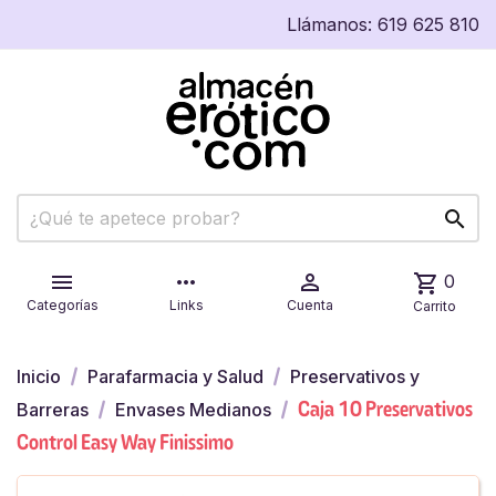
Llámanos:
619 625 810


more_horiz

shopping_cart
0
Categorías
Links
Cuenta
Carrito
Inicio
Parafarmacia y Salud
Preservativos y
Caja 10 Preservativos
Barreras
Envases Medianos
Control Easy Way Finissimo