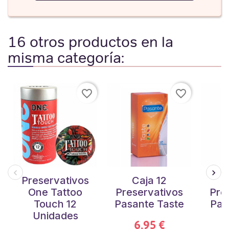
16 otros productos en la
misma categoría:
favorite_border
favorite_border
Preservativos
Caja 12
One Tattoo
Preservativos
Pre
Touch 12
Pasante Taste
Pas
Unidades
6,95 €