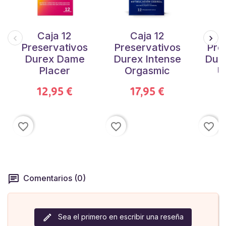
Caja 12
Caja 12
Preservativos
Preservativos
Pre
Durex Dame
Durex Intense
Dure
Placer
Orgasmic
U
12,95 €
17,95 €
favorite_border
favorite_border
favorite_border
Comentarios (0)
Sea el primero en escribir una reseña