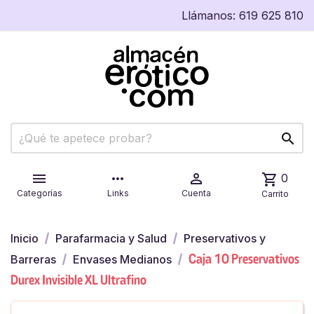
Llámanos:
619 625 810


more_horiz

shopping_cart
0
Categorías
Links
Cuenta
Carrito
Inicio
Parafarmacia y Salud
Preservativos y
Caja 10 Preservativos
Barreras
Envases Medianos
Durex Invisible XL Ultrafino