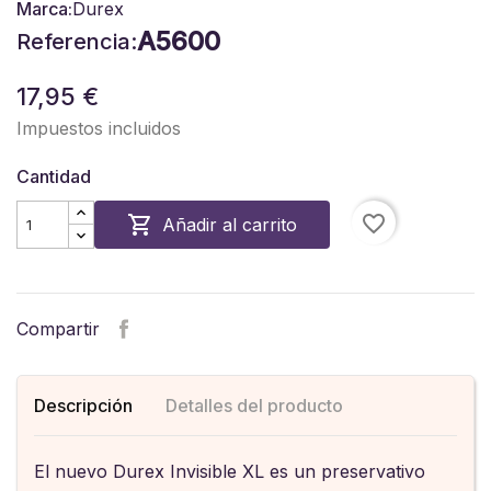
Marca:
Durex
A5600
Referencia:
17,95 €
Impuestos incluidos
Cantidad
favorite_border

Añadir al carrito
Compartir
Descripción
Detalles del producto
El nuevo Durex Invisible XL es un preservativo