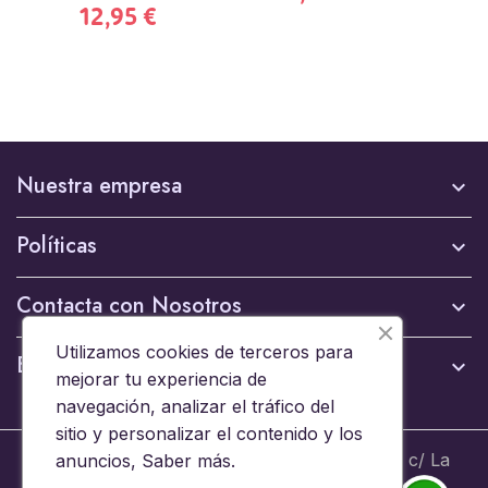
12,95 €
Nuestra empresa

Políticas

Contacta con Nosotros

Utilizamos cookies de terceros para
Boletín

mejorar tu experiencia de
navegación, analizar el tráfico del
sitio y personalizar el contenido y los
© 2024 - Brinquedos 15008 SL B44653608 c/ La
anuncios,
Saber más
.
Ermita 6, 15008 A Coruña - Todos los derechos