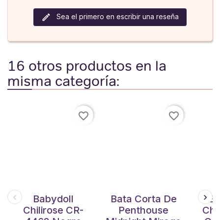
Sea el primero en escribir una reseña
16 otros productos en la
misma categoría:
favorite_border
favorite_border
Babydoll
Bata Corta De
Ba
Chilirose CR-
Penthouse
Chi