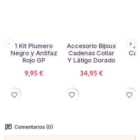
1 Kit Plumero
Accesorio Bijoux
Ga
Negro y Antifaz
Cadenas Collar
Cad
Rojo GP
Y Látigo Dorado
T
9,95 €
34,95 €
favorite_border
favorite_border
favorite_border
Comentarios (0)