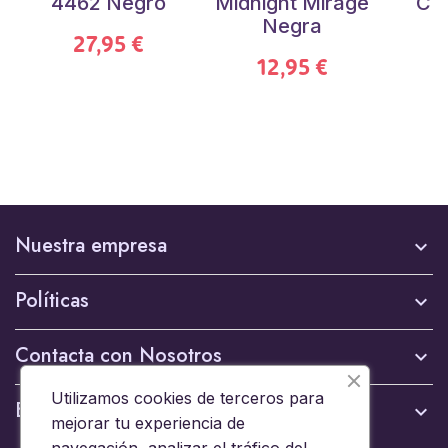
4462 Negro
Midnight Mirage
CR
Negra
27,95 €
12,95 €
Nuestra empresa

Políticas

Contacta con Nosotros

Utilizamos cookies de terceros para
Boletín

mejorar tu experiencia de