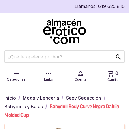
Llámanos:
619 625 810


more_horiz

shopping_cart
0
Categorías
Links
Cuenta
Carrito
Inicio
Moda y Lencería
Sexy Seducción
Babydoll Body Curve Negro Dahlia
Babydolls y Batas
Molded Cup