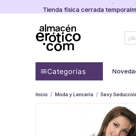
Tienda física cerrada temporalm
Descubre las promos y
Categorías

Noveda
Inicio
Moda y Lencería
Sexy Seducció