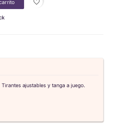
favorite_border
carrito
ck
irantes ajustables y tanga a juego.