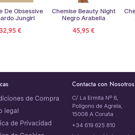
e De Obsessive
Chemise Beauty Night
Che
ardo Jungirl
Negro Arabella
32,95 €
45,95 €
icas
Contacta con Nosotros
C/ La Ermita Nº 6,
diciones de Compra
Polígono de Agrela,
o legal
15008 A Coruña
tica de Privacidad
+34 619 625 810