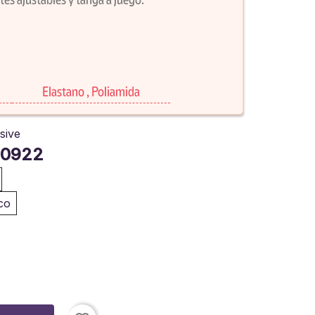
Elastano , Poliamida
sive
0922
co