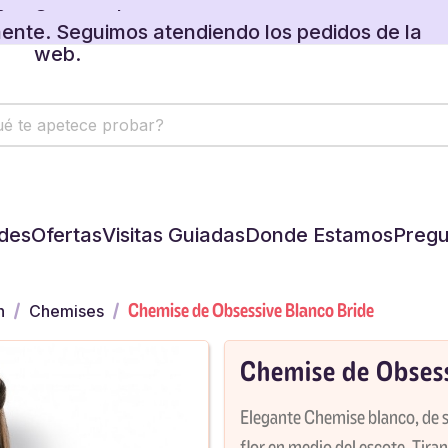
ente. Seguimos atendiendo los pedidos de la
web.
 regalos disponibles en tu carrito.
des
Ofertas
Visitas Guiadas
Donde Estamos
Pregu
Chemise de Obsessive Blanco Bride
n
Chemises
Chemise de Obsess
Elegante Chemise blanco, de 
flor en medio del escote. Tiran