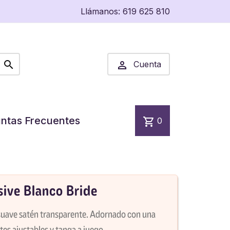
Llámanos:
619 625 810


Cuenta
ntas Frecuentes
shopping_cart
0
ive Blanco Bride
suave satén transparente. Adornado con una
tes ajustables y tanga a juego.