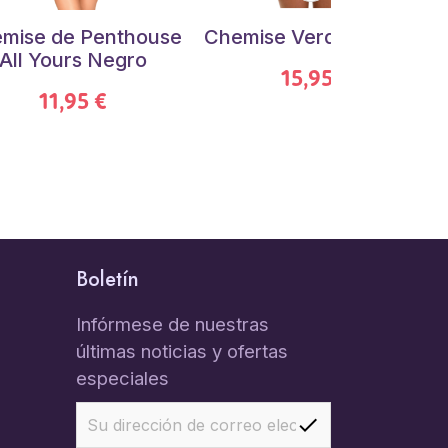
mise de Penthouse
Chemise Verde Kaduna
All Yours Negro
15,95 €
11,95 €
Boletín
Infórmese de nuestras
últimas noticias y ofertas
especiales