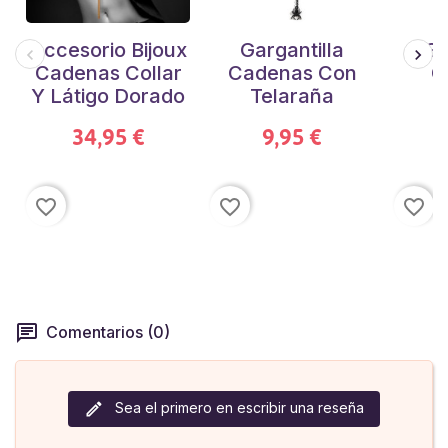
Accesorio Bijoux
Gargantilla
Ga
Cadenas Collar
Cadenas Con
C
Y Látigo Dorado
Telaraña
O
34,95 €
9,95 €
favorite_border
favorite_border
favorite_border
Comentarios (0)
Sea el primero en escribir una reseña