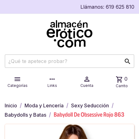
Llámanos:
619 625 810


more_horiz

shopping_cart
0
Categorías
Links
Cuenta
Carrito
Inicio
Moda y Lencería
Sexy Seducción
Babydoll De Obsessive Rojo 863
Babydolls y Batas