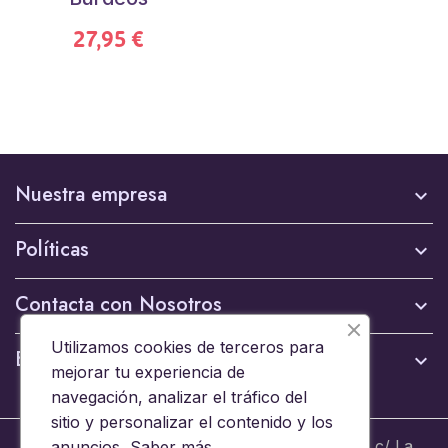
27,95 €
Nuestra empresa

Políticas

Contacta con Nosotros

Utilizamos cookies de terceros para
Boletín

mejorar tu experiencia de
navegación, analizar el tráfico del
sitio y personalizar el contenido y los
© 2024 - Brinquedos 15008 SL B44653608 c/ La
anuncios,
Saber más
.