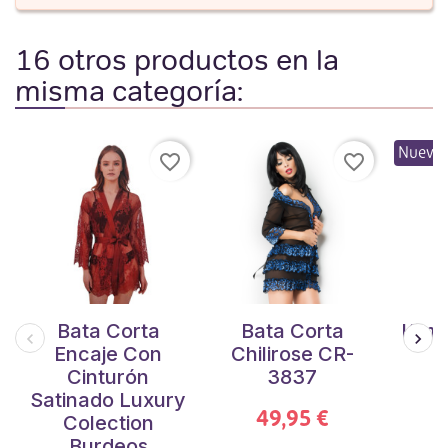
16 otros productos en la
misma categoría:
Nuevo
favorite_border
favorite_border
Bata Corta
Bata Corta
Kimo
Encaje Con
Chilirose CR-
y
Cinturón
3837
K
Satinado Luxury
49,95 €
Colection
Burdeos