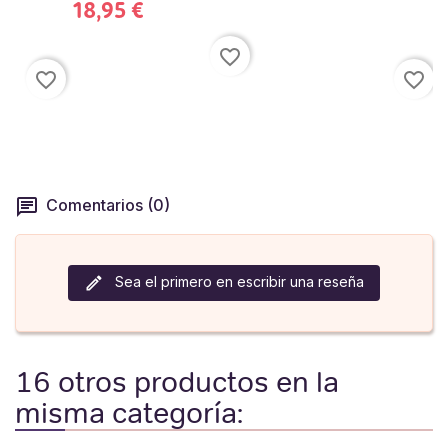
18,95 €
favorite_border
favorite_border
favorite_border
Comentarios (0)
Sea el primero en escribir una reseña
16 otros productos en la
misma categoría: