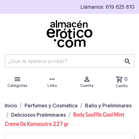
Llámanos:
619 625 810


more_horiz

shopping_cart
0
Categorías
Links
Cuenta
Carrito
Inicio
Perfumes y Cosmética
Baño y Preliminares
Body Souffle Cool Mint
Deliciosos Preliminares
Creme De Kamasutra 227 gr