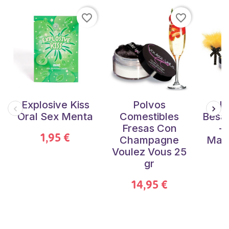
favorite_border
favorite_border
Explosive Kiss
Polvos
Ki
Oral Sex Menta
Comestibles
Besa
Fresas Con
+
1,95 €
Champagne
Man
Voulez Vous 25
gr
14,95 €