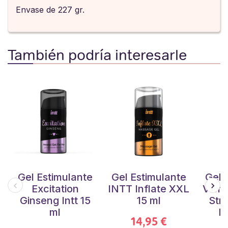
Envase de 227 gr.
También podría interesarle
Gel Estimulante
Gel Estimulante
Gel 
Excitation
INTT Inflate XXL
Vibra
Ginseng Intt 15
15 ml
Str
ml
Pl
14,95 €