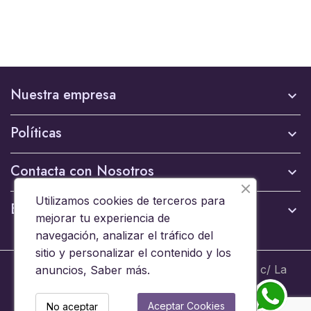
Nuestra empresa

Políticas

Contacta con Nosotros

Utilizamos cookies de terceros para
Boletín

mejorar tu experiencia de
navegación, analizar el tráfico del
sitio y personalizar el contenido y los
© 2024 - Brinquedos 15008 SL B44653608 c/ La
anuncios,
Saber más
.
Ermita 6, 15008 A Coruña - Todos los derechos
reservados
Aceptar Cookies
No aceptar