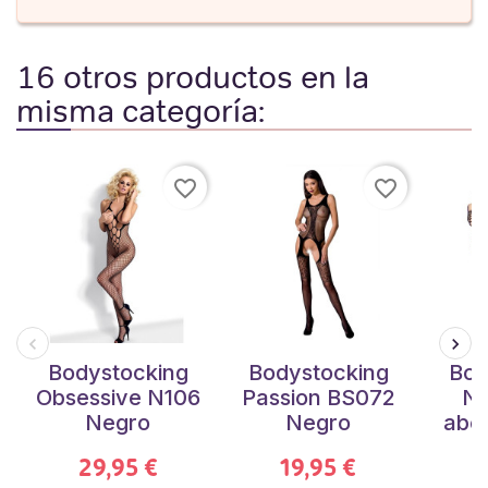
16 otros productos en la
misma categoría:
favorite_border
favorite_border
Bodystocking
Bodystocking
Bod
Obsessive N106
Passion BS072
Ne
Negro
Negro
abe
29,95 €
19,95 €