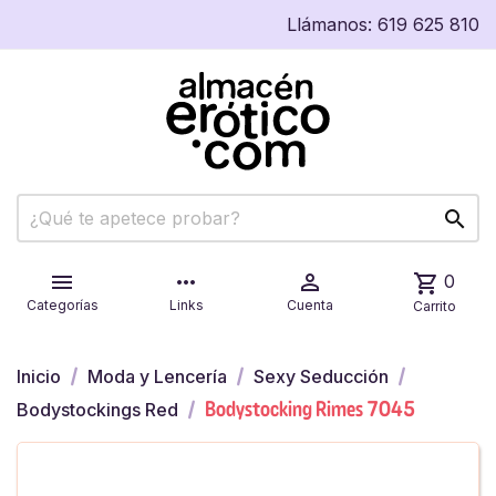
Llámanos:
619 625 810


more_horiz

shopping_cart
0
Categorías
Links
Cuenta
Carrito
Inicio
Moda y Lencería
Sexy Seducción
Bodystocking Rimes 7045
Bodystockings Red