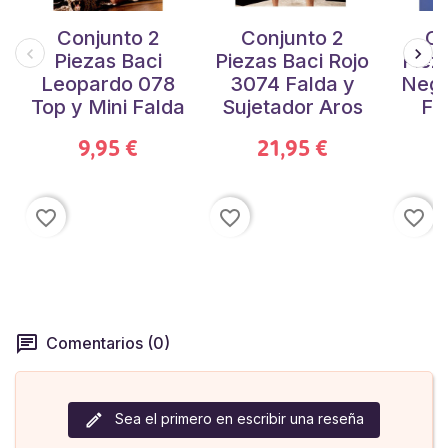
Conjunto 2
Conjunto 2
Co
Piezas Baci
Piezas Baci Rojo
Piez
Leopardo 078
3074 Falda y
Negr
Top y Mini Falda
Sujetador Aros
Fa
9,95 €
21,95 €
favorite_border
favorite_border
favorite_border
Comentarios (0)
Sea el primero en escribir una reseña