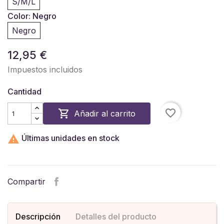
S/M/L
Color: Negro
Negro
12,95 €
Impuestos incluidos
Cantidad
favorite_border

Añadir al carrito

Últimas unidades en stock
Compartir
Descripción
Detalles del producto