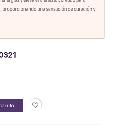
as, proporcionando una sensación de curación y
0321
favorite_border
carrito