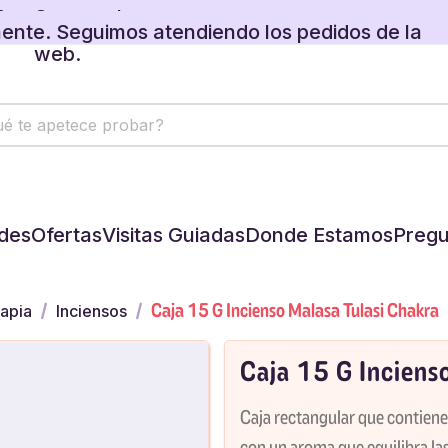
 regalos disponibles en tu carrito.
ente. Seguimos atendiendo los pedidos de la
web.
 regalos disponibles en tu carrito.
des
Ofertas
Visitas Guiadas
Donde Estamos
Pregu
Caja 15 G Incienso Malasa Tulasi Chakra
apia
Inciensos
Caja 15 G Inciens
Caja rectangular que contiene 
con un aroma que equilibra las