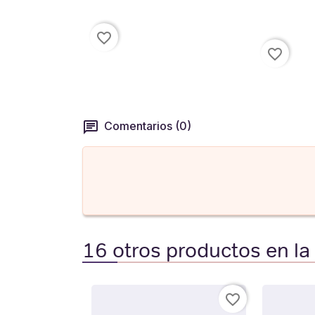
favorite_border
favorite_border
Comentarios (0)
16 otros productos en la
favorite_border