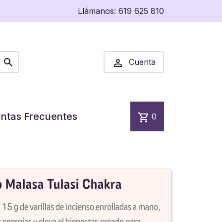
Llámanos:
619 625 810


Cuenta
ntas Frecuentes
shopping_cart
0
o Malasa Tulasi Chakra
15 g de varillas de incienso enrolladas a mano,
 energías y eleva el bienestar, creado para