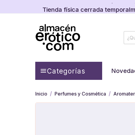
Descubre las promos y
Tienda física cerrada temporalm
Descubre las promos y
Categorías

Noveda
Inicio
Perfumes y Cosmética
Aromater