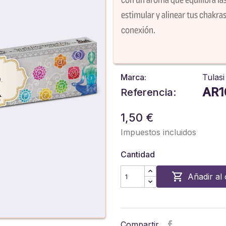
estimular y alinear tus chakr
conexión.
Marca:
Tulasi
AR1
Referencia:
1,50 €
Impuestos incluidos
Cantidad

Añadir al 
Compartir