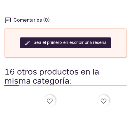
Comentarios (0)
Sea el primero en escribir una reseña
16 otros productos en la
misma categoría:
favorite_border
favorite_border