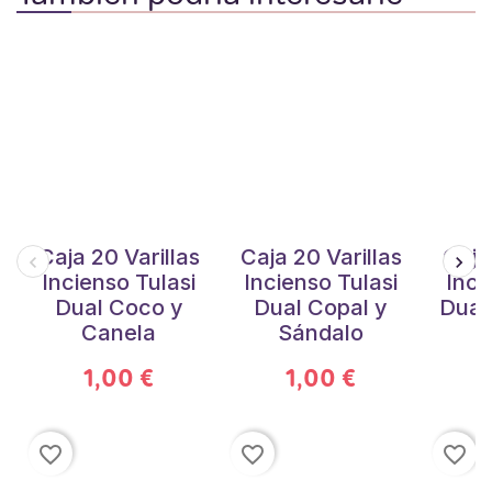
Caja 20 Varillas
Caja 20 Varillas
Caja
Incienso Tulasi
Incienso Tulasi
Inci
Dual Coco y
Dual Copal y
Dual
Canela
Sándalo
1,00 €
1,00 €
favorite_border
favorite_border
favorite_border