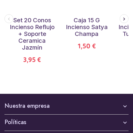
Set 20 Conos
Caja 15 G
C
Incienso Reflujo
Incienso Satya
Inci
+ Soporte
Champa
Tula
Ceramica
1,50 €
Jazmín
3,95 €
Nuestra empresa

Políticas
