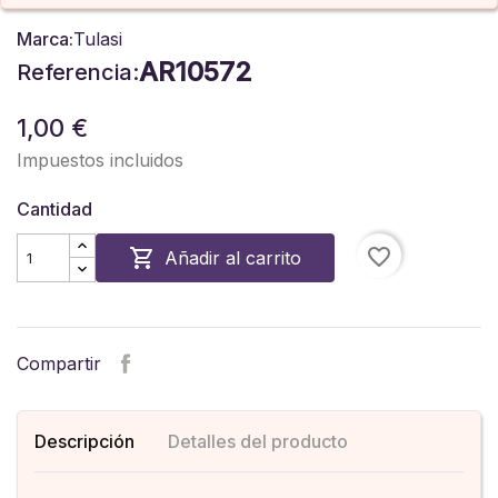
Marca:
Tulasi
AR10572
Referencia:
1,00 €
Impuestos incluidos
Cantidad
favorite_border

Añadir al carrito
Compartir
Descripción
Detalles del producto