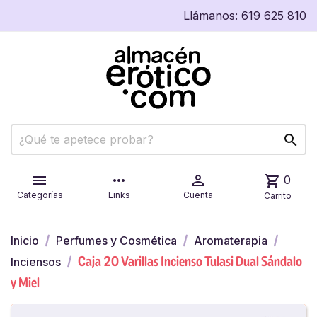
Llámanos:
619 625 810


more_horiz

shopping_cart
0
Categorías
Links
Cuenta
Carrito
Inicio
Perfumes y Cosmética
Aromaterapia
Caja 20 Varillas Incienso Tulasi Dual Sándalo
Inciensos
y Miel