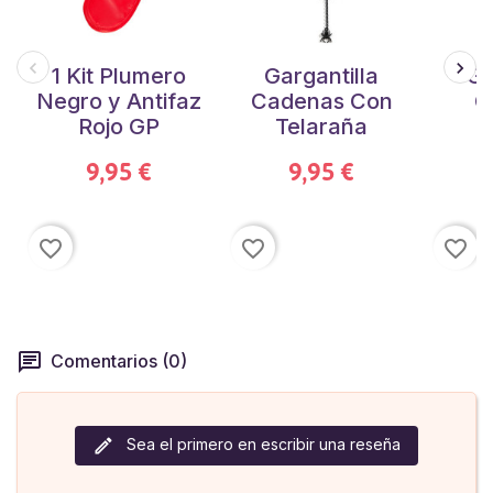
1 Kit Plumero
Gargantilla
Ga
Negro y Antifaz
Cadenas Con
C
Rojo GP
Telaraña
O
9,95 €
9,95 €
favorite_border
favorite_border
favorite_border
Comentarios (0)
Sea el primero en escribir una reseña