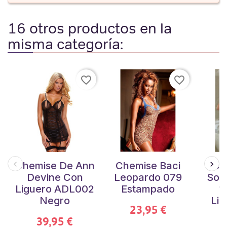
16 otros productos en la
misma categoría:
favorite_border
favorite_border
Chemise De Ann
Chemise Baci
Ch
Devine Con
Leopardo 079
Soft
Liguero ADL002
Estampado
1
Negro
Lig
23,95 €
39,95 €