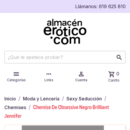
Llámanos:
619 625 810


more_horiz

shopping_cart
0
Categorías
Links
Cuenta
Carrito
Inicio
Moda y Lencería
Sexy Seducción
Chemise De Obsessive Negro Brilliant
Chemises
Jennifer