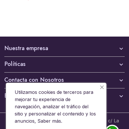
Nuestra empresa

Políticas

Contacta con Nosotros

Utilizamos cookies de terceros para
Boletín

mejorar tu experiencia de
navegación, analizar el tráfico del
sitio y personalizar el contenido y los
© 2024 - Brinquedos 15008 SL B44653608 c/ La
anuncios,
Saber más
.
Ermita 6, 15008 A Coruña - Todos los derechos