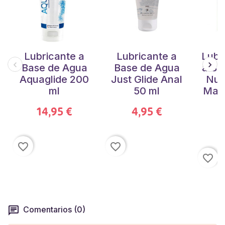
Lubricante a
Lubricante a
Lubr
Base de Agua
Base de Agua
a Ba
Aquaglide 200
Just Glide Anal
Nue
ml
50 ml
Mar
14,95 €
4,95 €
favorite_border
favorite_border
favorite_border
Comentarios (0)