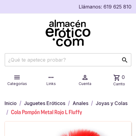
Llámanos:
619 625 810


more_horiz

shopping_cart
0
Categorías
Links
Cuenta
Carrito
Inicio
Juguetes Eróticos
Anales
Joyas y Colas
Cola Pompón Metal Rojo L Fluffy