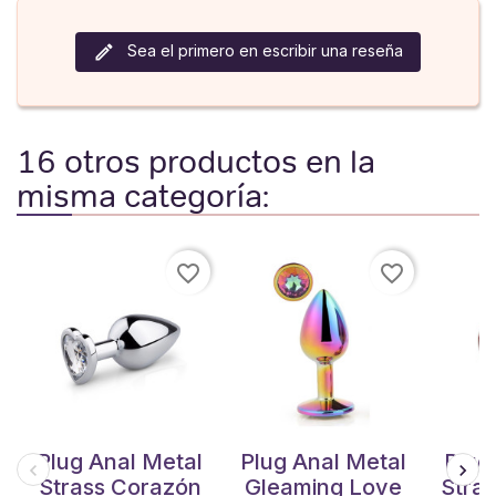
Sea el primero en escribir una reseña
16 otros productos en la
misma categoría:
favorite_border
favorite_border
Plug Anal Metal
Plug Anal Metal
Plug
Strass Corazón
Gleaming Love
Stras