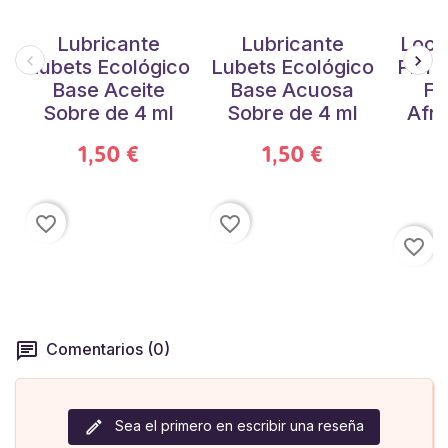
Lubricante
Lubricante
Loci
Lubets Ecológico
Lubets Ecológico
Piel 
Base Aceite
Base Acuosa
Fe
Sobre de 4 ml
Sobre de 4 ml
Afro
1,50 €
1,50 €
favorite_border
favorite_border
favorite_border
Comentarios (0)
Sea el primero en escribir una reseña