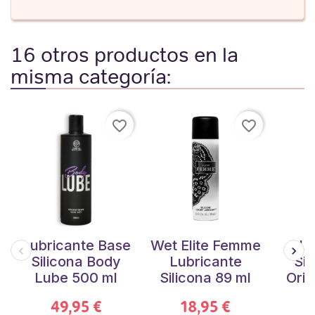
16 otros productos en la
misma categoría:
favorite_border
favorite_border
Lubricante Base
Wet Elite Femme
Lu
Silicona Body
Lubricante
Sil
Lube 500 ml
Silicona 89 ml
Orig
49,95 €
18,95 €