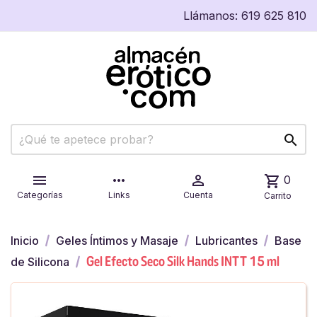
Llámanos:
619 625 810


more_horiz

shopping_cart
0
Categorías
Links
Cuenta
Carrito
Inicio
Geles Íntimos y Masaje
Lubricantes
Base
Gel Efecto Seco Silk Hands INTT 15 ml
de Silicona