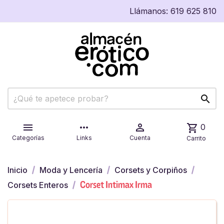
Llámanos:
619 625 810


more_horiz

shopping_cart
0
Categorías
Links
Cuenta
Carrito
Inicio
Moda y Lencería
Corsets y Corpiños
Corset Intimax Irma
Corsets Enteros