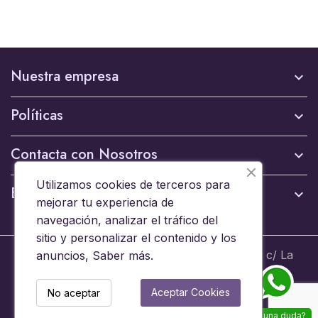
Nuestra empresa

Políticas

Contacta con Nosotros

Utilizamos cookies de terceros para
Boletín

mejorar tu experiencia de
navegación, analizar el tráfico del
sitio y personalizar el contenido y los
© 2024 - Brinquedos 15008 SL B44653608 c/ La
anuncios,
Saber más
.
Ermita 6, 15008 A Coruña - Todos los derechos
reservados
Aceptar Cookies
No aceptar
¿Alguna duda?