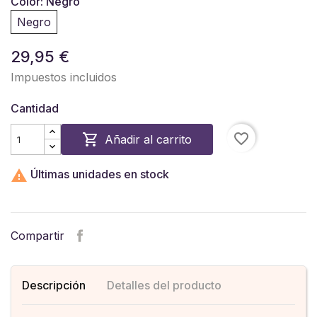
Color: Negro
Negro
29,95 €
Impuestos incluidos
Cantidad
favorite_border

Añadir al carrito

Últimas unidades en stock
Compartir
Descripción
Detalles del producto