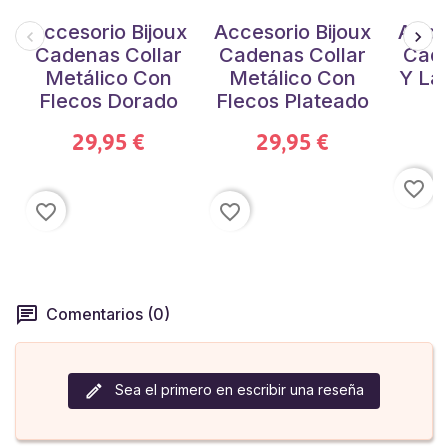
Accesorio Bijoux
Accesorio Bijoux
Acces
Cadenas Collar
Cadenas Collar
Cade
Metálico Con
Metálico Con
Y Lá
Flecos Dorado
Flecos Plateado
29,95 €
29,95 €
favorite_border
favorite_border
favorite_border
Comentarios (0)
Sea el primero en escribir una reseña