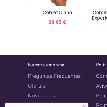
Corset Diana
Corse
Experi
29,95 €
Nuestra empresa
Polít
Preguntas Frecuentes
Con
Ofertas
Avis
Novedades
Polí
Los más vendidos
Polí