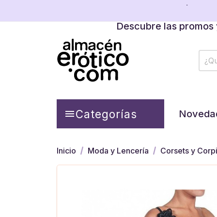
Tienda física cerrada temporalm
Descubre las promos y
Tienda física cerrada temporalm
Descubre las promos y
Categorías

Noveda
Inicio
Moda y Lencería
Corsets y Corp