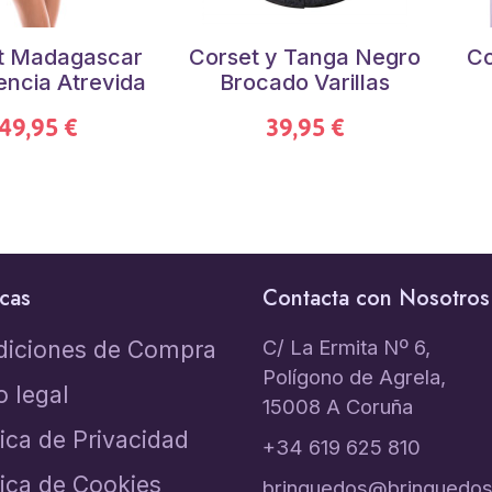
t Madagascar
Corset y Tanga Negro
Co
encia Atrevida
Brocado Varillas
49,95 €
39,95 €
icas
Contacta con Nosotros
C/ La Ermita Nº 6,
diciones de Compra
Polígono de Agrela,
o legal
15008 A Coruña
tica de Privacidad
+34 619 625 810
tica de Cookies
brinquedos@brinquedos