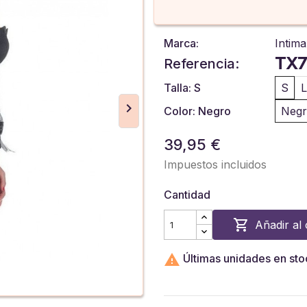
Marca:
Intim
TX7
Referencia:
Talla: S
S
L
Color: Negro
Neg
39,95 €
Impuestos incluidos
Cantidad

Añadir al 

Últimas unidades en sto