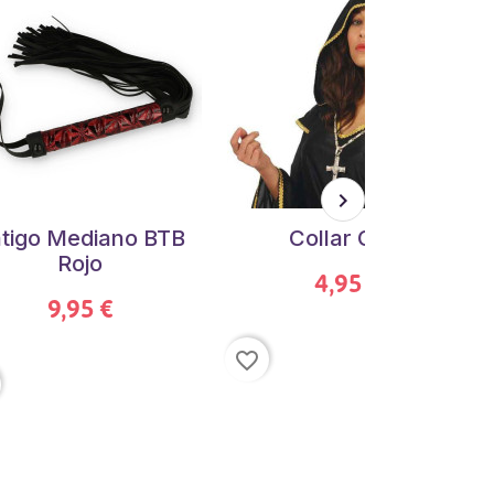
tigo Mediano BTB
Collar Cruz
Rojo
4,95 €
9,95 €
favorite_border