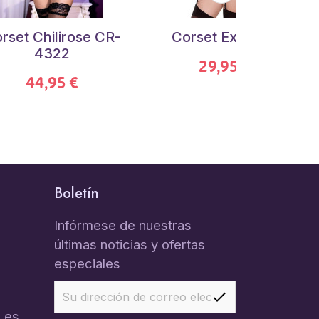
rset Chilirose CR-
Corset Exposed
4322
29,95 €
44,95 €
Boletín
Infórmese de nuestras
últimas noticias y ofertas
especiales
.es