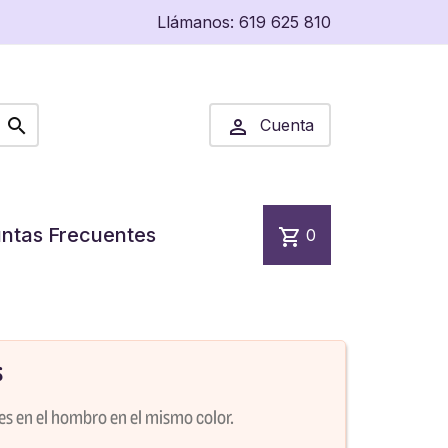
Llámanos:
619 625 810


Cuenta
ntas Frecuentes
shopping_cart
0
s
res en el hombro en el mismo color.