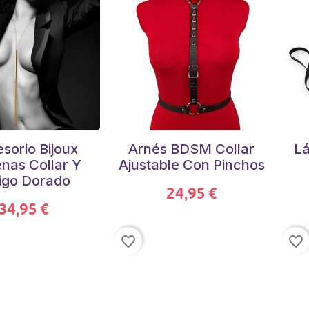
sorio Bijoux
Arnés BDSM Collar
Lá
nas Collar Y
Ajustable Con Pinchos
igo Dorado
24,95 €
34,95 €
favorite_border
favorite_border