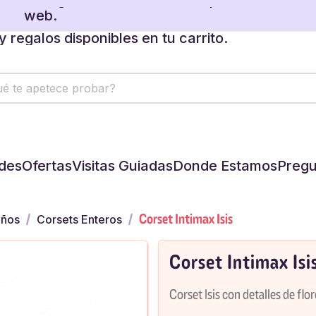
ente. Seguimos atendiendo los pedidos de la
web.
 regalos disponibles en tu carrito.
ente. Seguimos atendiendo los pedidos de la
web.
 regalos disponibles en tu carrito.
des
Ofertas
Visitas Guiadas
Donde Estamos
Pregu
Corset Intimax Isis
iños
Corsets Enteros
Corset Intimax Isi
Corset Isis con detalles de flo