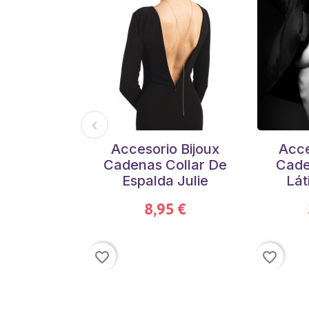
Accesorio Bijoux
Acce
Cadenas Collar De
Cade
Espalda Julie
Lát
8,95 €
favorite_border
favorite_border