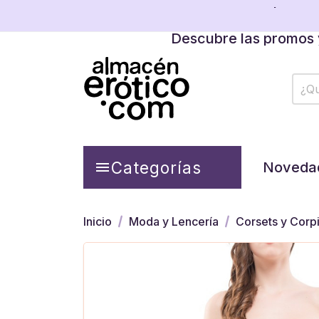
Descubre las promos y
Tienda física cerrada temporalm
Descubre las promos y
Categorías

Noveda
Inicio
Moda y Lencería
Corsets y Corp