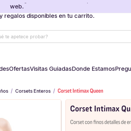
 regalos disponibles en tu carrito.
ente. Seguimos atendiendo los pedidos de la
web.
 regalos disponibles en tu carrito.
des
Ofertas
Visitas Guiadas
Donde Estamos
Pregu
Corset Intimax Queen
iños
Corsets Enteros
Corset Intimax Q
Corset con finos detalles de en