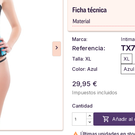
Ficha técnica
Material
Marca:
Intim
TX7
Referencia:
Talla: XL
XL
Color: Azul
Azul
29,95 €
Impuestos incluidos
Cantidad

Añadir al 

Últimas unidades en sto