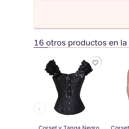
16 otros productos en la
favorite_border
Corset y Tanga Negro
Corset