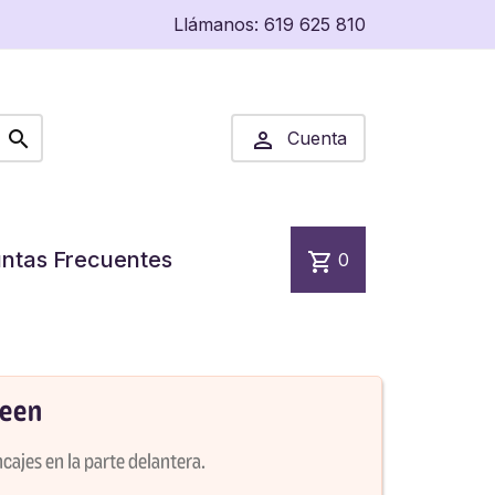
Llámanos:
619 625 810


Cuenta
ntas Frecuentes
shopping_cart
0
ueen
cajes en la parte delantera.