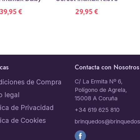
39,95 €
29,95 €
icas
Contacta con Nosotros
C/ La Ermita Nº 6,
diciones de Compra
Polígono de Agrela,
o legal
15008 A Coruña
tica de Privacidad
+34 619 625 810
tica de Cookies
brinquedos@brinquedos