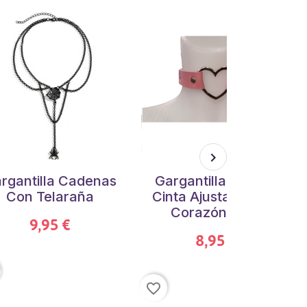
rgantilla Cadenas
Gargantilla Choker
Con Telaraña
Cinta Ajustable Con
Corazón Rosa
9,95 €
8,95 €
favorite_border