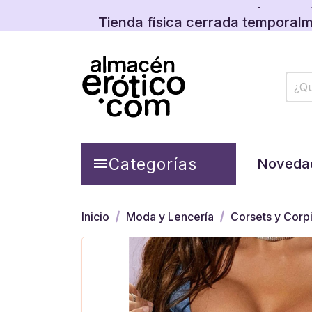
Tienda física cerrada temporalm
Descubre las promos y
Tienda física cerrada temporalm
Descubre las promos y
Categorías

Noveda
Inicio
Moda y Lencería
Corsets y Corp