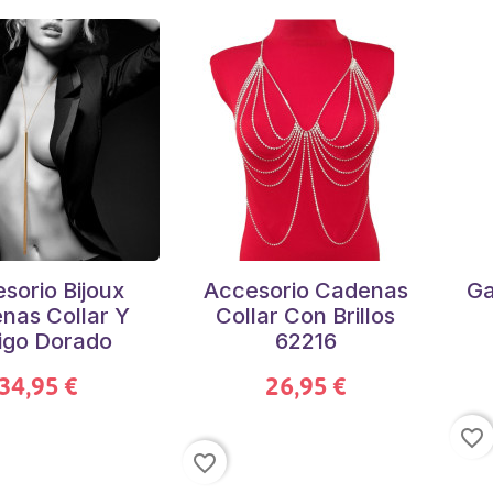
sorio Bijoux
Accesorio Cadenas
Ga
nas Collar Y
Collar Con Brillos
igo Dorado
62216
34,95 €
26,95 €
favorite_border
favorite_border