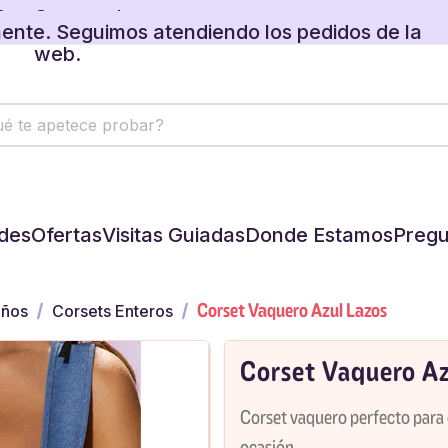
ente. Seguimos atendiendo los pedidos de la
web.
 regalos disponibles en tu carrito.
ente. Seguimos atendiendo los pedidos de la
web.
 regalos disponibles en tu carrito.
des
Ofertas
Visitas Guiadas
Donde Estamos
Pregu
Corset Vaquero Azul Lazos
iños
Corsets Enteros
Corset Vaquero Az
Corset vaquero perfecto para 
ocasión.