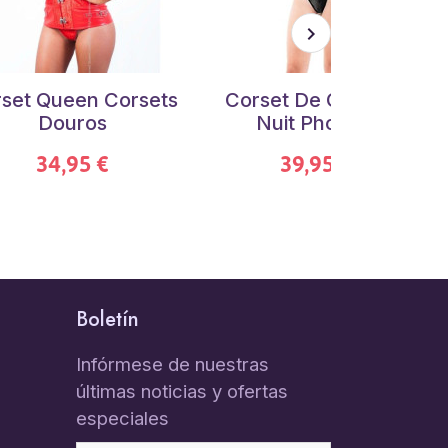
set Queen Corsets
Corset De Caramel
Douros
Nuit Phoenix
34,95 €
39,95 €
Boletín
Infórmese de nuestras
últimas noticias y ofertas
especiales