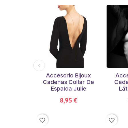
Accesorio Bijoux
Acce
Cadenas Collar De
Cade
Espalda Julie
Lát
8,95 €
favorite_border
favorite_border