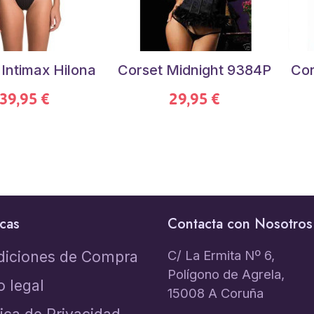
 Intimax Hilona
Corset Midnight 9384P
Cor
39,95 €
29,95 €
icas
Contacta con Nosotros
C/ La Ermita Nº 6,
diciones de Compra
Polígono de Agrela,
o legal
15008 A Coruña