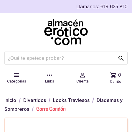
Llámanos:
619 625 810


more_horiz

shopping_cart
0
Categorías
Links
Cuenta
Carrito
Inicio
Divertidos
Looks Traviesos
Diademas y
Gorro Condón
Sombreros