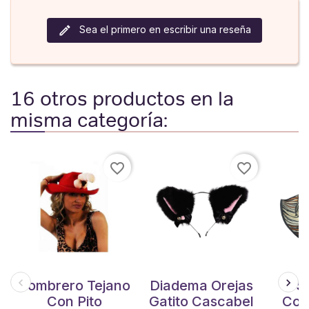
Sea el primero en escribir una reseña
16 otros productos en la
misma categoría:
favorite_border
favorite_border
Sombrero Tejano
Diadema Orejas
S
Con Pito
Gatito Cascabel
Cow