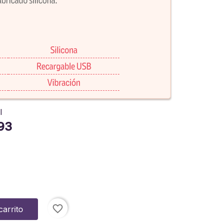
Silicona
Recargable USB
Vibración
l
93
favorite_border
carrito