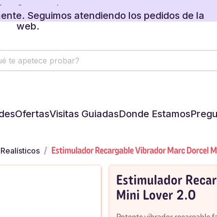
ente. Seguimos atendiendo los pedidos de la
web.
 regalos disponibles en tu carrito.
ente. Seguimos atendiendo los pedidos de la
web.
 regalos disponibles en tu carrito.
des
Ofertas
Visitas Guiadas
Donde Estamos
Pregu
Estimulador Recargable Vibrador Marc Dorcel Mi
Realísticos
Estimulador Recar
Mini Lover 2.0
Potente vibrador recargable fa