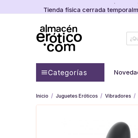
Tienda física cerrada temporalm
Descubre las promos y
Tienda física cerrada temporalm
Descubre las promos y
Categorías

Noveda
Inicio
Juguetes Eróticos
Vibradores