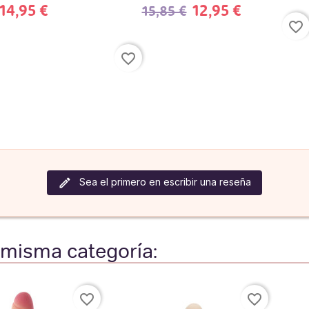
14,95 €
12,95 €
15,85 €
favorite_border
favorite_border
Sea el primero en escribir una reseña
 misma categoría:
favorite_border
favorite_border