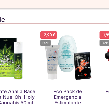
le
-2,90 €
-1,9
Pack
Pack
nte Anal a Base
Eco Pack de
E
 Nuei Oh! Holy
Emergencia
annabis 50 ml
Estimulante