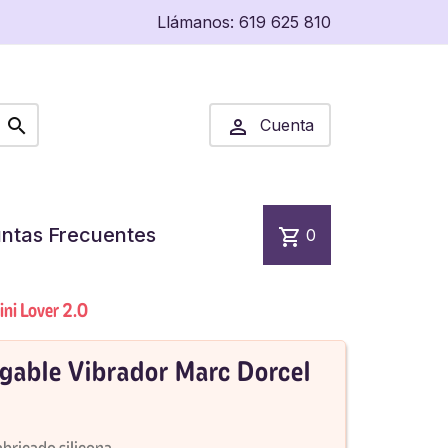
Llámanos:
619 625 810


Cuenta
ntas Frecuentes
shopping_cart
0
ni Lover 2.0
gable Vibrador Marc Dorcel
bricado silicona.