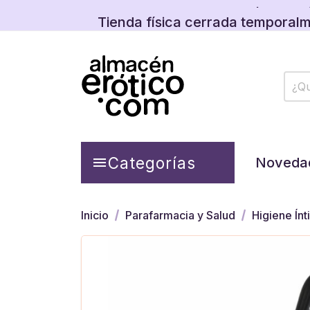
Tienda física cerrada temporalm
Descubre las promos y
Tienda física cerrada temporalm
Descubre las promos y
Categorías

Noveda
Inicio
Parafarmacia y Salud
Higiene Ín