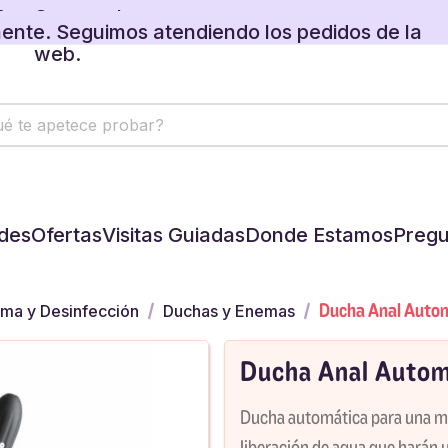
ente. Seguimos atendiendo los pedidos de la
web.
 regalos disponibles en tu carrito.
ente. Seguimos atendiendo los pedidos de la
web.
 regalos disponibles en tu carrito.
des
Ofertas
Visitas Guiadas
Donde Estamos
Pregu
Ducha Anal Auto
tima y Desinfección
Duchas y Enemas
Ducha Anal Autom
Ducha automática para una máx
liberación de agua que harán 