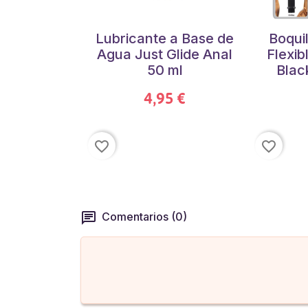
Lubricante a Base de
Boquil
Agua Just Glide Anal
Flexib
50 ml
Blac
4,95 €
favorite_border
favorite_border
Comentarios (0)