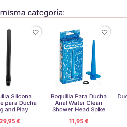
 misma categoría:
favorite_border
favorite_border
illa Silicona
Boquillla Para Ducha
Duc
le para Ducha
Anal Water Clean
g and Play
Shower Head Spike
29,95 €
11,95 €