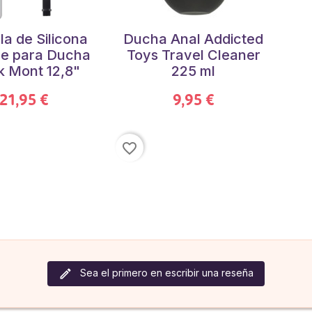
la de Silicona
Ducha Anal Addicted
le para Ducha
Toys Travel Cleaner
k Mont 12,8"
225 ml
21,95 €
9,95 €
favorite_border
Sea el primero en escribir una reseña