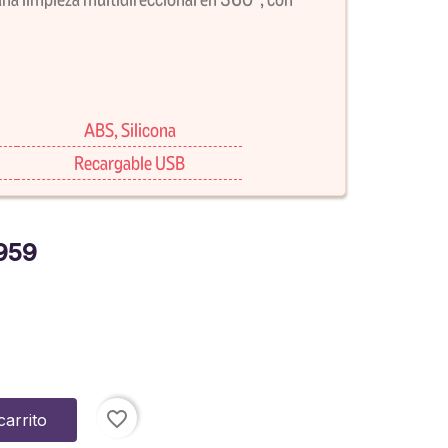
ABS, Silicona
Recargable USB
959
favorite_border
carrito