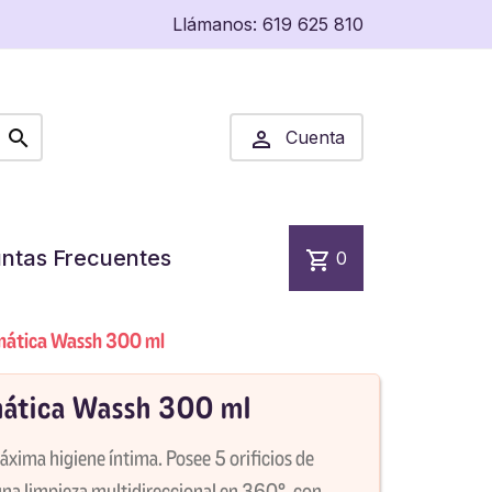
Llámanos:
619 625 810


Cuenta
ntas Frecuentes
shopping_cart
0
mática Wassh 300 ml
ática Wassh 300 ml
ima higiene íntima. Posee 5 orificios de
una limpieza multidireccional en 360º, con