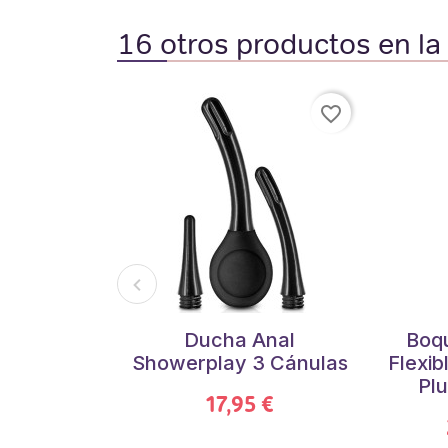
16 otros productos en la
favorite_border
Ducha Anal
Boqu
Showerplay 3 Cánulas
Flexib
Plu
17,95 €