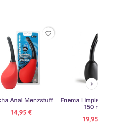
favorite_border
favorite_border
ha Anal Menzstuff
Enema Limpieza Wassh
150 ml
14,95 €
19,95 €