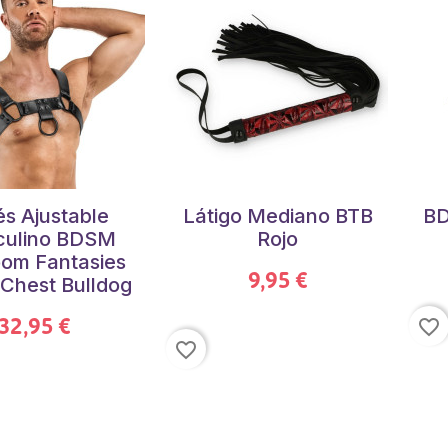
s Ajustable
Látigo Mediano BTB
BD
ulino BDSM
Rojo
om Fantasies
9,95 €
Chest Bulldog
32,95 €
favorite_border
favorite_border