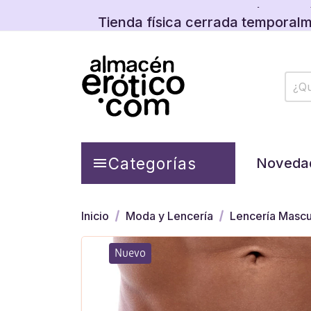
Tienda física cerrada temporalm
Descubre las promos y
Tienda física cerrada temporalm
Descubre las promos y
Categorías

Noveda
Inicio
Moda y Lencería
Lencería Mascu
Nuevo