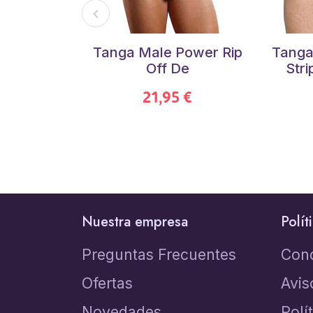
Tanga Male Power Rip
Tanga
Off De
Str
21,95 €
Nuestra empresa
Polít
Preguntas Frecuentes
Con
Ofertas
Avis
Novedades
Polí