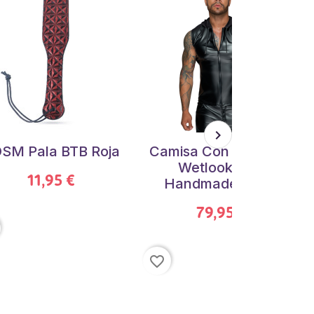
SM Pala BTB Roja
Camisa Con Capucha
Wetlook Noir
11,95 €
Handmade H062
79,95 €
favorite_border