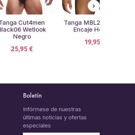
Tanga Cut4men
Tanga MBL29 Cintura
Black06 Wetlook
Encaje Hombre
Negro
19,95 €
25,95 €
Boletín
Infórmese de nuestras
últimas noticias y ofertas
especiales