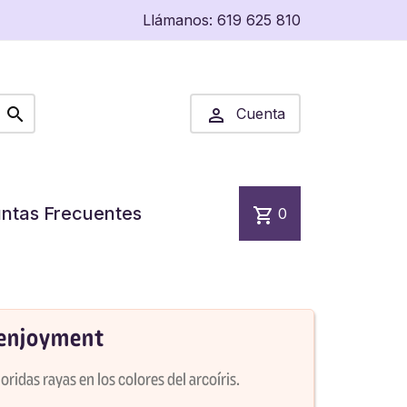
Llámanos:
619 625 810


Cuenta
ntas Frecuentes
shopping_cart
0
enjoyment
idas rayas en los colores del arcoíris.