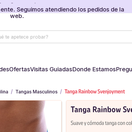
ente. Seguimos atendiendo los pedidos de la
web.
 regalos disponibles en tu carrito.
ente. Seguimos atendiendo los pedidos de la
web.
 regalos disponibles en tu carrito.
des
Ofertas
Visitas Guiadas
Donde Estamos
Pregu
Tanga Rainbow Svenjoyment
lina
Tangas Masculinos
Tanga Rainbow Sv
Suave y cómoda tanga con color