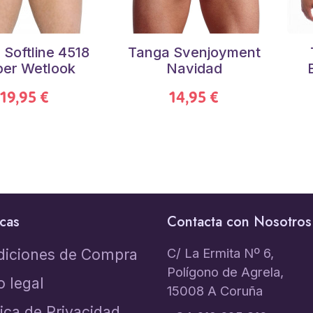
 Softline 4518
Tanga Svenjoyment
iper Wetlook
Navidad
19,95 €
14,95 €
icas
Contacta con Nosotros
C/ La Ermita Nº 6,
diciones de Compra
Polígono de Agrela,
o legal
15008 A Coruña
tica de Privacidad