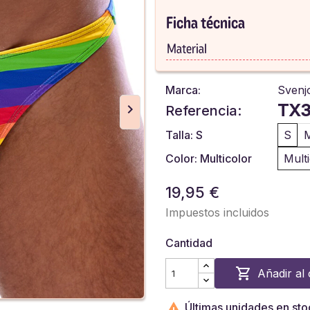
Ficha técnica
Material
Marca:
Svenj
TX3
Referencia:
Talla: S
S
Color: Multicolor
Mult
19,95 €
Impuestos incluidos
Cantidad

Añadir al 

Últimas unidades en sto