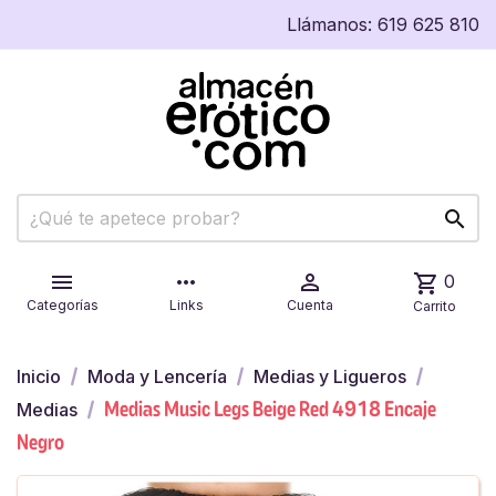
Llámanos:
619 625 810


more_horiz

shopping_cart
0
Categorías
Links
Cuenta
Carrito
Inicio
Moda y Lencería
Medias y Ligueros
Medias Music Legs Beige Red 4918 Encaje
Medias
Negro