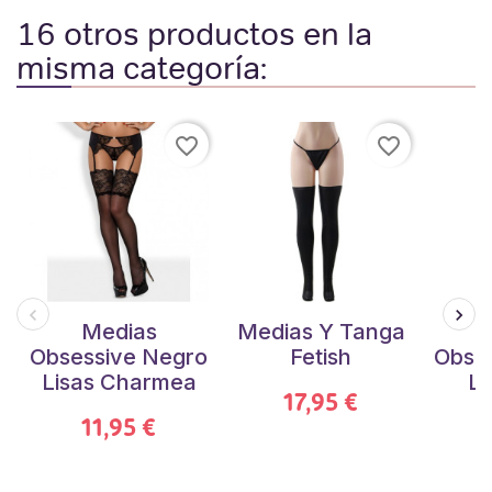
16 otros productos en la
misma categoría:
favorite_border
favorite_border
Medias
Medias Y Tanga
Obsessive Negro
Fetish
Obse
Lisas Charmea
Li
17,95 €
11,95 €