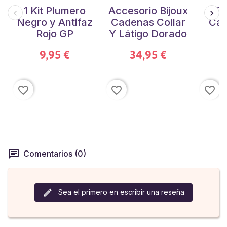
1 Kit Plumero
Accesorio Bijoux
Ga
Negro y Antifaz
Cadenas Collar
Cad
Rojo GP
Y Látigo Dorado
T
9,95 €
34,95 €
favorite_border
favorite_border
favorite_border
Comentarios (0)
Sea el primero en escribir una reseña