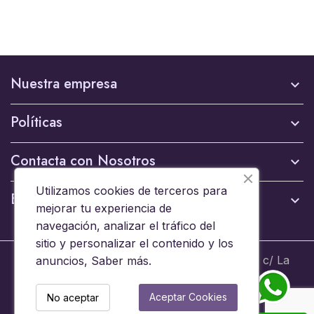
Nuestra empresa

Políticas

Contacta con Nosotros

Utilizamos cookies de terceros para
Boletín

mejorar tu experiencia de
navegación, analizar el tráfico del
sitio y personalizar el contenido y los
© 2024 - Brinquedos 15008 SL B44653608 c/ La
anuncios,
Saber más
.
Ermita 6, 15008 A Coruña - Todos los derechos
reservados
Aceptar Cookies
No aceptar