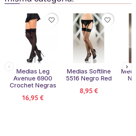
favorite_border
favorite_border
Medias Leg
Medias Softline
Medi
Avenue 6900
5516 Negro Red
Ne
Crochet Negras
8,95 €
16,95 €