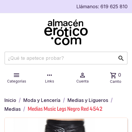
Llámanos:
619 625 810


more_horiz

shopping_cart
0
Categorías
Links
Cuenta
Carrito
Inicio
Moda y Lencería
Medias y Ligueros
Medias Music Legs Negro Red 4542
Medias