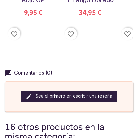
9,95 €
34,95 €
favorite_border
favorite_border
favorite_border
Comentarios (0)
Sea el primero en escribir una reseña
16 otros productos en la
misma categoría: