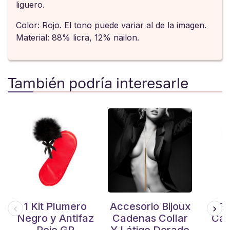
liguero.
Color: Rojo. El tono puede variar al de la imagen.
Material: 88% licra, 12% nailon.
También podría interesarle
1 Kit Plumero
Accesorio Bijoux
Ga
Negro y Antifaz
Cadenas Collar
Cad
Rojo GP
Y Látigo Dorado
T