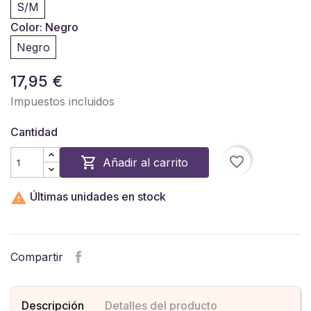
S/M
Color: Negro
Negro
17,95 €
Impuestos incluidos
Cantidad
favorite_border

Añadir al carrito

Últimas unidades en stock
Compartir
Descripción
Detalles del producto