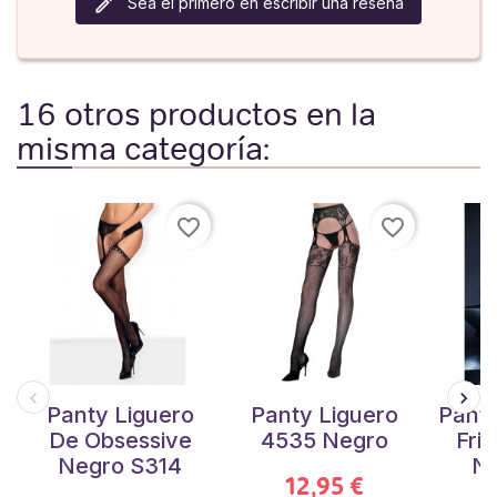
Sea el primero en escribir una reseña
16 otros productos en la
misma categoría:
favorite_border
favorite_border
Panty Liguero
Panty Liguero
Panty
De Obsessive
4535 Negro
Fri
Negro S314
Ne
12,95 €