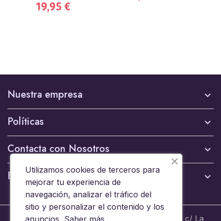
19,95 €
Nuestra empresa

Políticas

Contacta con Nosotros

Utilizamos cookies de terceros para
Boletín

mejorar tu experiencia de
navegación, analizar el tráfico del
sitio y personalizar el contenido y los
© 2024 - Brinquedos 15008 SL B44653608 c/ La
anuncios,
Saber más
.