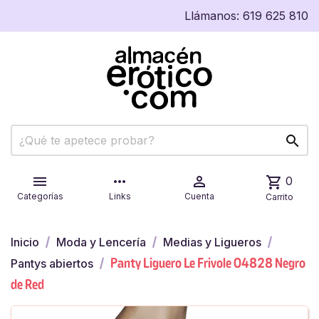
Llámanos:
619 625 810


more_horiz

shopping_cart
0
Categorías
Links
Cuenta
Carrito
Inicio
Moda y Lencería
Medias y Ligueros
Panty Liguero Le Frivole 04828 Negro
Pantys abiertos
de Red