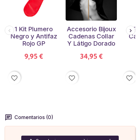
1 Kit Plumero
Accesorio Bijoux
Ga
Negro y Antifaz
Cadenas Collar
Cad
Rojo GP
Y Látigo Dorado
T
9,95 €
34,95 €
favorite_border
favorite_border
favorite_border
Comentarios (0)