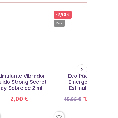
-2,90 €
Pack
timulante Vibrador
Eco Pack de
uido Strong Secret
Emergencia
lay Sobre de 2 ml
Estimulante
2,00 €
12,95 €
15,85 €
favorite_border