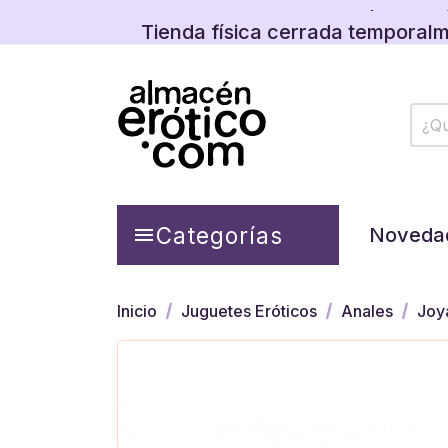
Descubre las promos y
Tienda física cerrada temporalm
Descubre las promos y
Categorías

Noveda
Inicio
Juguetes Eróticos
Anales
Joy