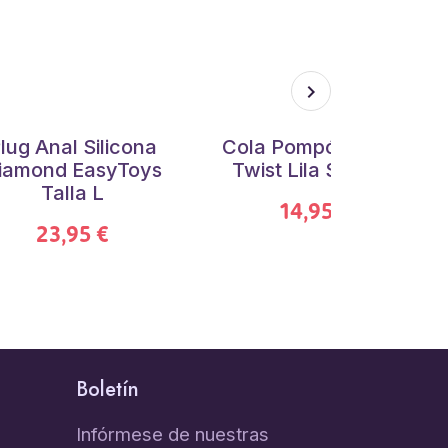
lug Anal Silicona
Cola Pompón Metal
iamond EasyToys
Twist Lila S Fluffy
Talla L
14,95 €
23,95 €
Boletín
Infórmese de nuestras