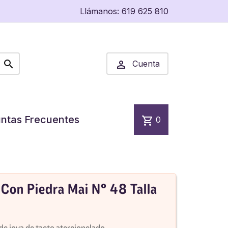
Llámanos:
619 625 810


Cuenta
ntas Frecuentes
shopping_cart
0
 Con Piedra Mai Nº 48 Talla
e joya de tacto aterciopelado.