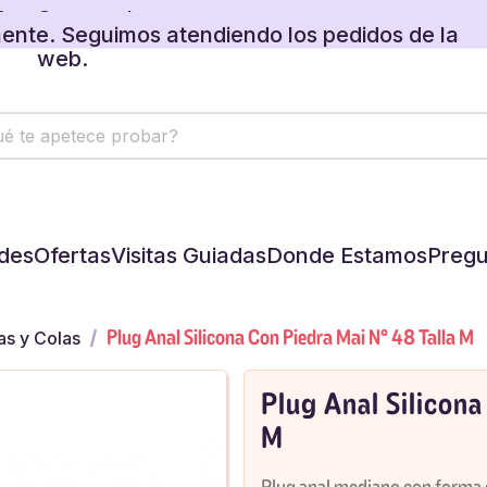
 regalos disponibles en tu carrito.
ente. Seguimos atendiendo los pedidos de la
web.
 regalos disponibles en tu carrito.
des
Ofertas
Visitas Guiadas
Donde Estamos
Pregu
Plug Anal Silicona Con Piedra Mai Nº 48 Talla M
as y Colas
Plug Anal Silicona
M
Plug anal mediano con forma d