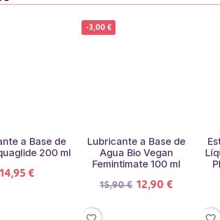
-3,00 €
ante a Base de
Lubricante a Base de
Es
uaglide 200 ml
Agua Bio Vegan
Líq
Femintimate 100 ml
P
14,95 €
12,90 €
15,90 €
favorite_border
favorite_border