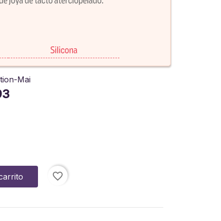
Silicona
tion-Mai
93
favorite_border
carrito