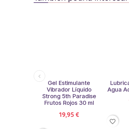
Gel Estimulante
Lubric
Vibrador Líquido
Agua Aq
Strong 5th Paradise
Frutos Rojos 30 ml
19,95 €
favorite_border