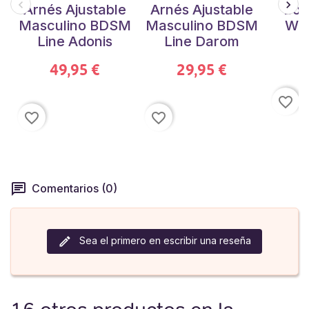
Arnés Ajustable
Arnés Ajustable
Bod
Masculino BDSM
Masculino BDSM
Wet
Line Adonis
Line Darom
49,95 €
29,95 €
favorite_border
favorite_border
favorite_border
Comentarios (0)
Sea el primero en escribir una reseña