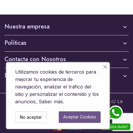
Nuestra empresa

Políticas

Contacta con Nosotros

Utilizamos cookies de terceros para
Boletín

mejorar tu experiencia de
navegación, analizar el tráfico del
sitio y personalizar el contenido y los
© 2024 - Brinquedos 15008 SL B44653608 c/ La
anuncios,
Saber más
.
Ermita 6, 15008 A Coruña - Todos los derechos
reservados
Aceptar Cookies
No aceptar
¿Alguna duda?