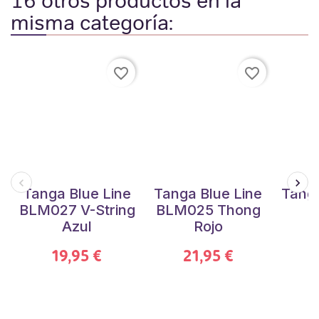
16 otros productos en la
misma categoría:
favorite_border
favorite_border
Tanga Blue Line
Tanga Blue Line
Tanga
BLM027 V-String
BLM025 Thong
Azul
Rojo
19,95 €
21,95 €