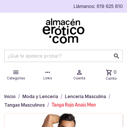
Llámanos:
619 625 810


more_horiz

shopping_cart
0
Categorías
Links
Cuenta
Carrito
Inicio
Moda y Lencería
Lencería Masculina
Tanga Rojo Anais Men
Tangas Masculinos