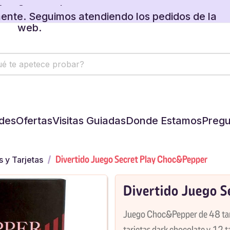
ente. Seguimos atendiendo los pedidos de la
web.
 regalos disponibles en tu carrito.
ente. Seguimos atendiendo los pedidos de la
web.
 regalos disponibles en tu carrito.
des
Ofertas
Visitas Guiadas
Donde Estamos
Pregu
Divertido Juego Secret Play Choc&Pepper
s y Tarjetas
Divertido Juego 
Juego Choc&Pepper de 48 tarj
tarjetas dark chocolate y 12 t