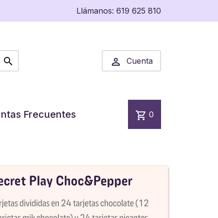
Llámanos:
619 625 810


Cuenta
ntas Frecuentes
shopping_cart
0
Secret Play Choc&Pepper
etas divididas en 24 tarjetas chocolate (12
arjetas mik chocolate) y 24 tarjetas picantes