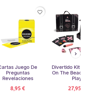
favorite_border
favorite_border
Cartas Juego De
Divertido Kit Viaje Sex
Preguntas
On The Beach Secret
Revelaciones
Play
8,95 €
27,95 €