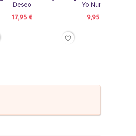
Deseo
Yo Nunca
17,95 €
9,95 €
favorite_border