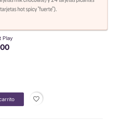
tarjetas hot spicy "fuerte").
t Play
00
favorite_border
carrito