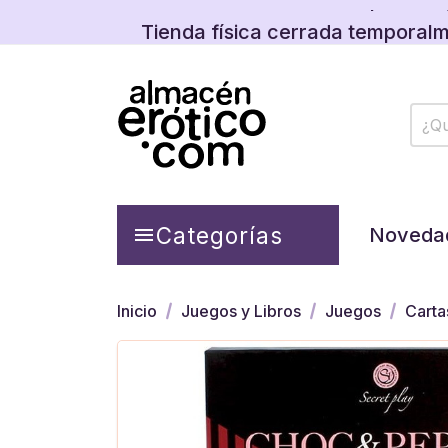
Tienda física cerrada temporalm
Descubre las promos y
Tienda física cerrada temporalm
Descubre las promos y
Categorías

Noveda
Inicio
Juegos y Libros
Juegos
Carta