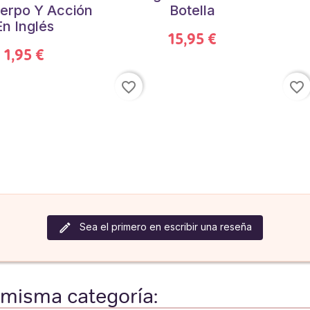
erpo Y Acción
Botella
En Inglés
15,95 €
1,95 €
favorite_border
favorite_border
Sea el primero en escribir una reseña
 misma categoría: