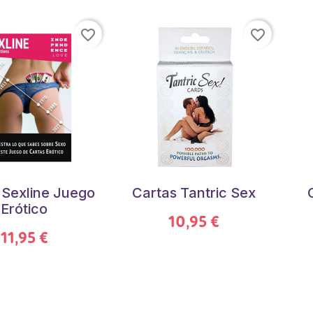
favorite_border
favorite_border
 Sexline Juego
Cartas Tantric Sex
Erótico
10,95 €
11,95 €