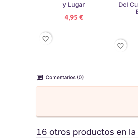
y Lugar
Del Cu
4,95 €
favorite_border
favorite_border
Comentarios (0)
16 otros productos en la